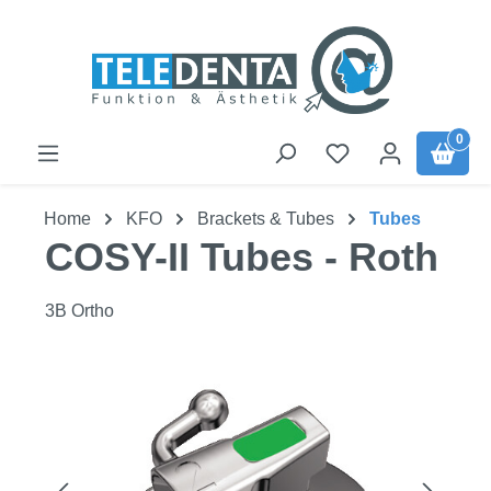
Zum Hauptinhalt springen
0
Home
KFO
Brackets & Tubes
Tubes
COSY-II Tubes - Roth
3B Ortho
Bildergalerie überspringen