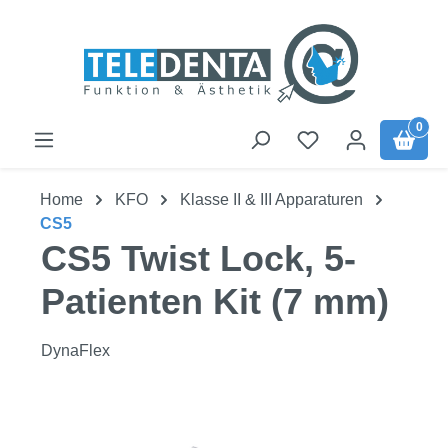
Zum Hauptinhalt springen
0
Home
KFO
Klasse II & III Apparaturen
CS5
CS5 Twist Lock, 5-
Patienten Kit (7 mm)
DynaFlex
Bildergalerie überspringen