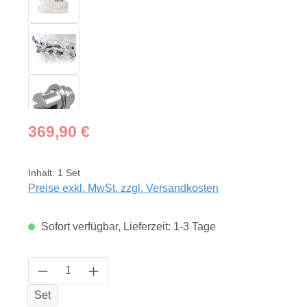
Regulärer Preis:
369,90 €
Inhalt:
1 Set
Preise exkl. MwSt. zzgl. Versandkosten
Sofort verfügbar, Lieferzeit: 1-3 Tage
Produkt Anzahl: Gib den gewünschten Wert
Set