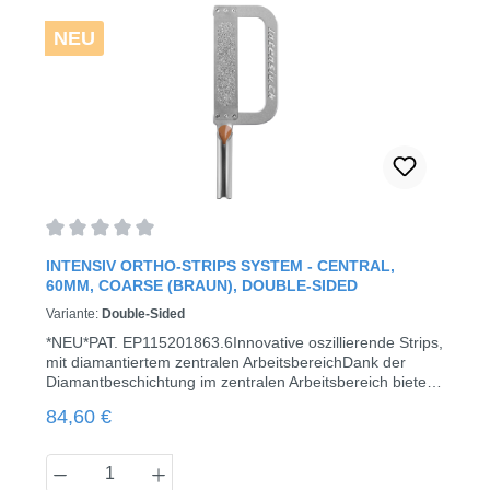
NEU
Durchschnittliche Bewertung von 0 von 5 Sternen
INTENSIV ORTHO-STRIPS SYSTEM - CENTRAL,
60ΜM, COARSE (BRAUN), DOUBLE-SIDED
Variante:
Double-Sided
*NEU*PAT. EP115201863.6Innovative oszillierende Strips,
mit diamantiertem zentralen ArbeitsbereichDank der
Diamantbeschichtung im zentralen Arbeitsbereich bietet
das Intensiv Ortho-Strips System - Central eine hohe
Regulärer Preis:
84,60 €
Präzision bei der Reduktion sowie dem approximalen
Finieren und Polieren des Zahnschmelzes unter
Respektierung der ursprünglichen Morphologie und des
Produkt Anzahl: Gib den gewünschten Wert
Zahngewebes. Während des Reduktionsprozesses, des