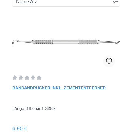
Durchschnittliche Bewertung von 0 von 5 Sternen
BANDANDRÜCKER INKL. ZEMENTENTFERNER
Länge: 18,0 cm1 Stück
Regulärer Preis:
6,90 €