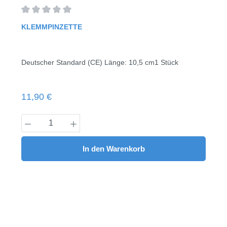
Durchschnittliche Bewertung von 0 von 5 Sternen
KLEMMPINZETTE
Deutscher Standard (CE) Länge: 10,5 cm1 Stück
Regulärer Preis:
11,90 €
Produkt Anzahl: Gib den gewünschten Wert
In den Warenkorb