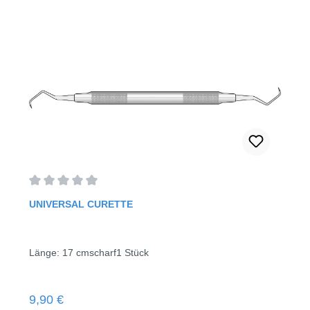
Durchschnittliche Bewertung von 0 von 5 Sternen
UNIVERSAL CURETTE
Länge: 17 cmscharf1 Stück
Regulärer Preis:
9,90 €