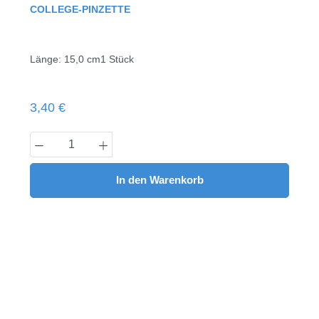
Durchschnittliche Bewertung von 0 von 5 Sternen
COLLEGE-PINZETTE
Länge: 15,0 cm1 Stück
Regulärer Preis:
3,40 €
Produkt Anzahl: Gib den gewünschten Wert
In den Warenkorb