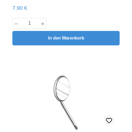
Regulärer Preis:
7,90 €
Produkt Anzahl: Gib den gewünschten Wert
In den Warenkorb