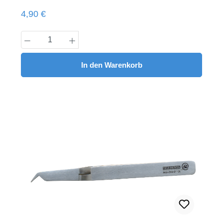
Regulärer Preis:
4,90 €
Produkt Anzahl: Gib den gewünschten Wert
In den Warenkorb