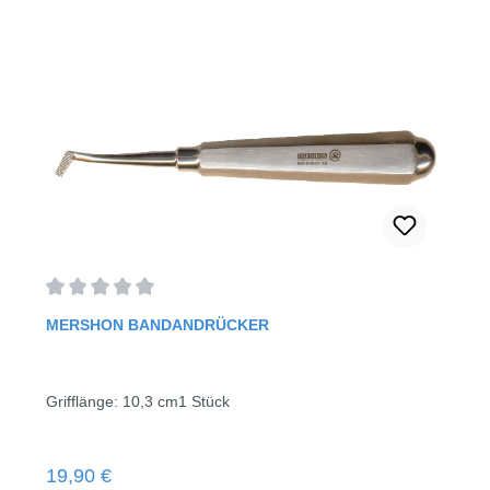
Durchschnittliche Bewertung von 0 von 5 Sternen
MERSHON BANDANDRÜCKER
Grifflänge: 10,3 cm1 Stück
Regulärer Preis:
19,90 €