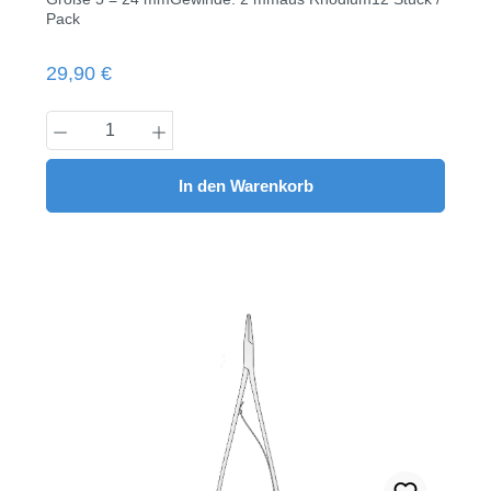
Pack
Regulärer Preis:
29,90 €
Produkt Anzahl: Gib den gewünschten Wert
In den Warenkorb