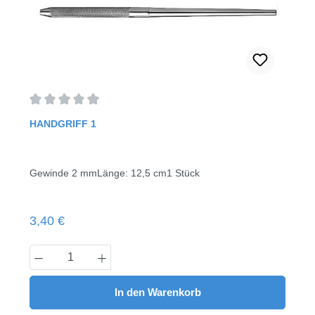
Durchschnittliche Bewertung von 0 von 5 Sternen
HANDGRIFF 1
Gewinde 2 mmLänge: 12,5 cm1 Stück
Regulärer Preis:
3,40 €
Produkt Anzahl: Gib den gewünschten Wert
In den Warenkorb