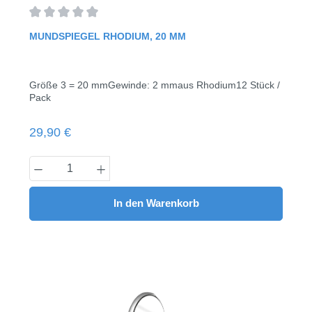
Durchschnittliche Bewertung von 0 von 5 Sternen
MUNDSPIEGEL RHODIUM, 20 MM
Größe 3 = 20 mmGewinde: 2 mmaus Rhodium12 Stück /
Pack
Regulärer Preis:
29,90 €
Produkt Anzahl: Gib den gewünschten Wert
In den Warenkorb