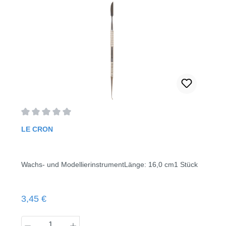
Durchschnittliche Bewertung von 0 von 5 Sternen
LE CRON
Wachs- und ModellierinstrumentLänge: 16,0 cm1 Stück
Regulärer Preis:
3,45 €
Produkt Anzahl: Gib den gewünschten Wert