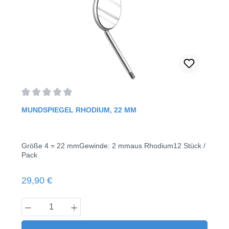
Durchschnittliche Bewertung von 0 von 5 Sternen
MUNDSPIEGEL RHODIUM, 22 MM
Größe 4 = 22 mmGewinde: 2 mmaus Rhodium12 Stück /
Pack
Regulärer Preis:
29,90 €
Produkt Anzahl: Gib den gewünschten Wert