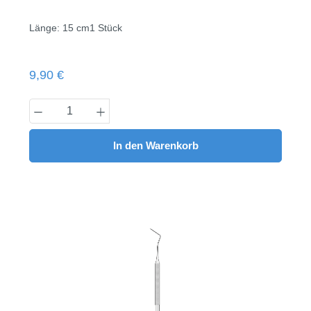
Länge: 15 cm1 Stück
Regulärer Preis:
9,90 €
Produkt Anzahl: Gib den gewünschten Wert
In den Warenkorb