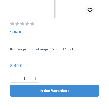
Durchschnittliche Bewertung von 0 von 5 Sternen
SONDE
Kopflänge: 0,5 cmLänge: 15,5 cm1 Stück
Regulärer Preis:
3,40 €
Produkt Anzahl: Gib den gewünschten Wert
In den Warenkorb