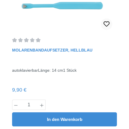
Durchschnittliche Bewertung von 0 von 5 Sternen
MOLARENBANDAUFSETZER, HELLBLAU
autoklavierbarLänge: 14 cm1 Stück
Regulärer Preis:
9,90 €
Produkt Anzahl: Gib den gewünschten Wert
In den Warenkorb