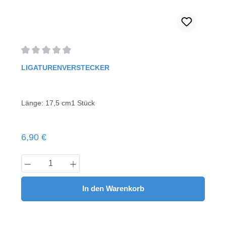
Durchschnittliche Bewertung von 0 von 5 Sternen
LIGATURENVERSTECKER
Länge: 17,5 cm1 Stück
Regulärer Preis:
6,90 €
Produkt Anzahl: Gib den gewünschten Wert
In den Warenkorb