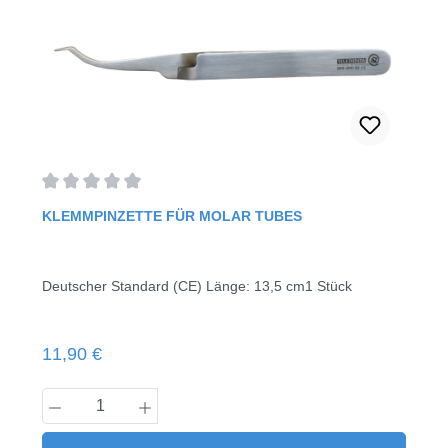
Durchschnittliche Bewertung von 0 von 5 Sternen
KLEMMPINZETTE FÜR MOLAR TUBES
Deutscher Standard (CE) Länge: 13,5 cm1 Stück
Regulärer Preis:
11,90 €
Produkt Anzahl: Gib den gewünschten Wert