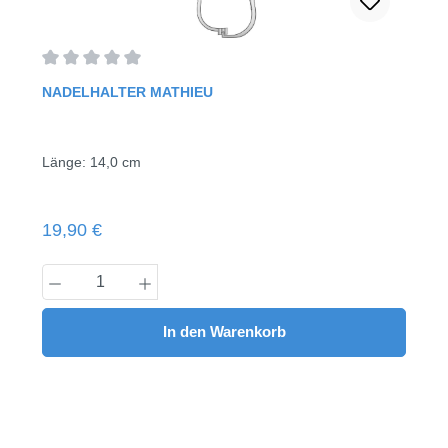
Durchschnittliche Bewertung von 0 von 5 Sternen
NADELHALTER MATHIEU
Länge: 14,0 cm
Regulärer Preis:
19,90 €
Produkt Anzahl: Gib den gewünschten Wert
In den Warenkorb