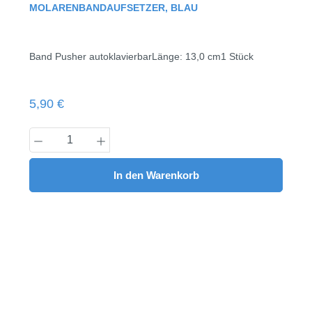
Durchschnittliche Bewertung von 0 von 5 Sternen
MOLARENBANDAUFSETZER, BLAU
Band Pusher autoklavierbarLänge: 13,0 cm1 Stück
Regulärer Preis:
5,90 €
Produkt Anzahl: Gib den gewünschten Wert
In den Warenkorb