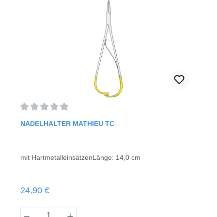
Durchschnittliche Bewertung von 0 von 5 Sternen
NADELHALTER MATHIEU TC
mit HartmetalleinsätzenLänge: 14,0 cm
Regulärer Preis:
24,90 €
Produkt Anzahl: Gib den gewünschten Wert