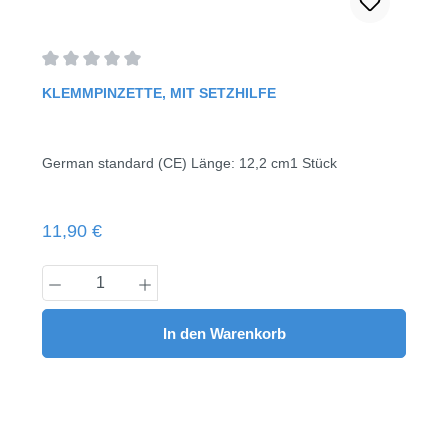
Durchschnittliche Bewertung von 0 von 5 Sternen
KLEMMPINZETTE, MIT SETZHILFE
German standard (CE) Länge: 12,2 cm1 Stück
Regulärer Preis:
11,90 €
Produkt Anzahl: Gib den gewünschten Wert
In den Warenkorb