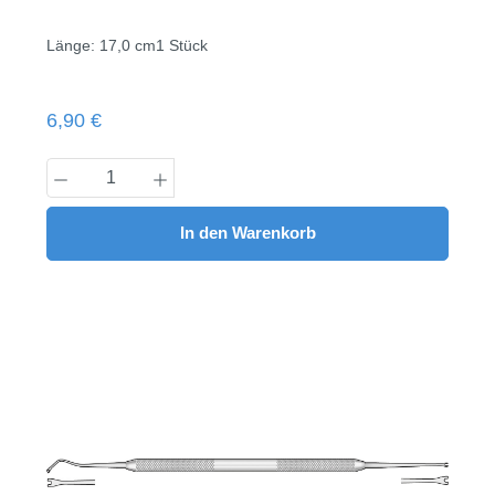
Länge: 17,0 cm1 Stück
Regulärer Preis:
6,90 €
Produkt Anzahl: Gib den gewünschten Wert
In den Warenkorb