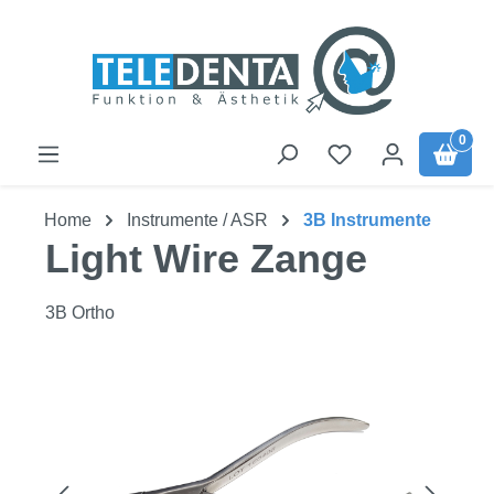
Zum Hauptinhalt springen
0
Home
Instrumente / ASR
3B Instrumente
Light Wire Zange
3B Ortho
Bildergalerie überspringen