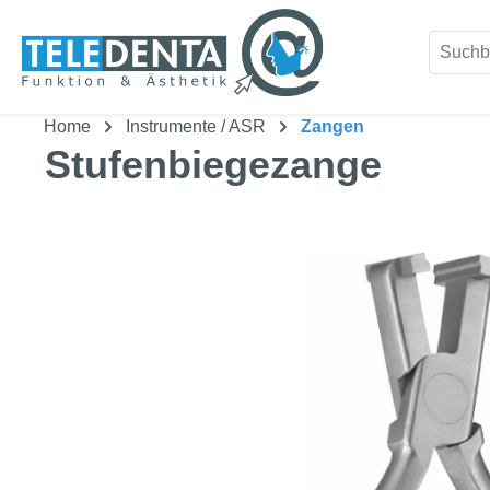
um Hauptinhalt springen
Zur Suche springen
Home
Instrumente / ASR
Zangen
Stufenbiegezange
Bildergalerie überspringen