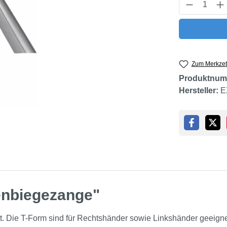
Produkt 
Zum Merkzet
Produktnum
Hersteller:
E
enbiegezange"
t. Die T-Form sind für Rechtshänder sowie Linkshänder geeigne