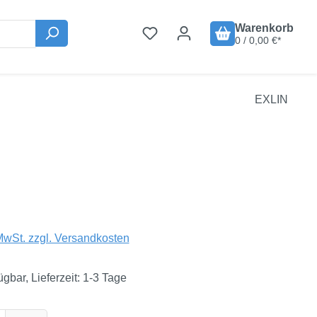
Warenkorb
0 / 0,00 €*
EXLIN
is:
€
MwSt. zzgl. Versandkosten
ügbar, Lieferzeit: 1-3 Tage