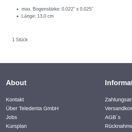
max. Bogenstärke: 0.022" x 0.025"
Länge: 13,0 cm
1 Stück
About
Informa
Kontakt
Zahlungsar
Über Teledenta GmbH
Versandkos
Jobs
AGB´s
Kursplan
Rücknahme