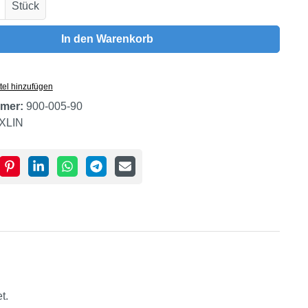
Anzahl: Gib den gewünschten Wert ein oder
Stück
In den Warenkorb
tel hinzufügen
mer:
900-005-90
XLIN
t.