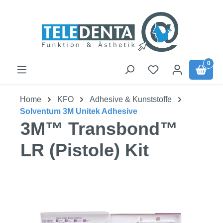
Zum Hauptinhalt springen
0
Home
KFO
Adhesive & Kunststoffe
Solventum 3M Unitek Adhesive
3M™ Transbond™
LR (Pistole) Kit
Bildergalerie überspringen