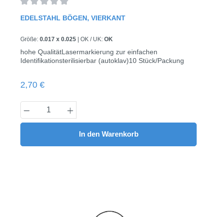
Durchschnittliche Bewertung von 0 von 5 Sternen
EDELSTAHL BÖGEN, VIERKANT
Größe:
0.017 x 0.025
|
OK / UK:
OK
hohe QualitätLasermarkierung zur einfachen
Identifikationsterilisierbar (autoklav)10 Stück/Packung
Regulärer Preis:
2,70 €
Produkt Anzahl: Gib den gewünschten Wert
In den Warenkorb