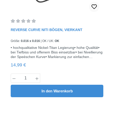
Durchschnittliche Bewertung von 0 von 5 Sternen
REVERSE CURVE NITI BÖGEN, VIERKANT
Größe:
0.016 x 0.016
|
OK / UK:
OK
• hochqualitative Nickel-Titan Legierung• hohe Qualität•
bei Tiefbiss und offenem Biss einsetzbar• bei Nivellierung
der Speéschen Kurve• Markierung zur einfachen
Identifikation• sterilisierbar (autoklav)• hohe Elastizität•
Regulärer Preis:
14,99 €
Euroform• 10 Stück pro Packung
Produkt Anzahl: Gib den gewünschten Wert
In den Warenkorb