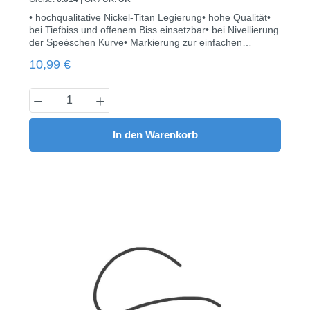
• hochqualitative Nickel-Titan Legierung• hohe Qualität•
bei Tiefbiss und offenem Biss einsetzbar• bei Nivellierung
der Speéschen Kurve• Markierung zur einfachen
Identifikation• sterilisierbar (autoklav)• hohe Elastizität•
Regulärer Preis:
10,99 €
Euroform• 10 Stück pro Packung
Produkt Anzahl: Gib den gewünschten Wert
In den Warenkorb