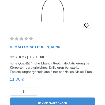
Durchschnittliche Bewertung von 0 von 5 Sternen
MEMALLOY NITI BÖGEN, RUND
Größe:
0.012
|
OK / UK:
UK
hohe Qualität / hohe Elastizitätoptimale Aktivierung bei
Körpertemperaturleichtes Einligieren bei starker
Fehlstellunghergestellt aus einer speziellen Nickel Titan
thermodynamischen Legierungkontinuierliche Abgabe
Regulärer Preis:
11,00 €
von sehr leichten, konstanten Kräften über längeren
Zeitraum10 Stück pro Packung
Produkt Anzahl: Gib den gewünschten Wert
In den Warenkorb