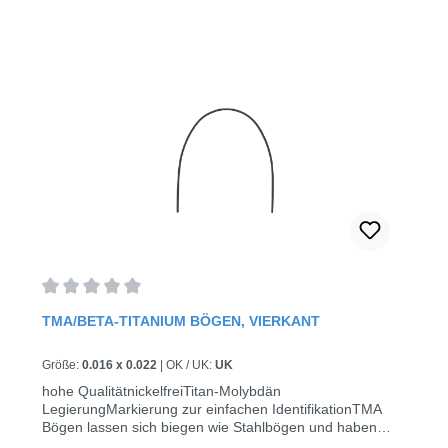
Durchschnittliche Bewertung von 0 von 5 Sternen
TMA/BETA-TITANIUM BÖGEN, VIERKANT
Größe:
0.016 x 0.022
|
OK / UK:
UK
hohe QualitätnickelfreiTitan-Molybdän
LegierungMarkierung zur einfachen IdentifikationTMA
Bögen lassen sich biegen wie Stahlbögen und haben
eine Elastizität wie Nickel-Titan Bögensterilisierbar