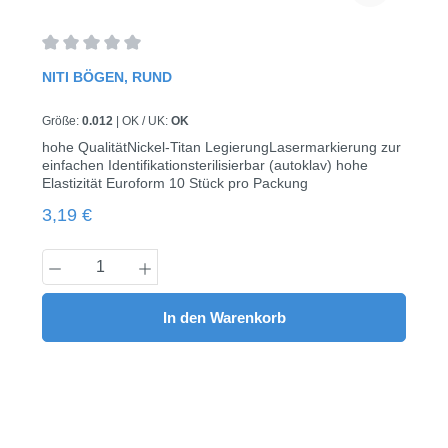
Durchschnittliche Bewertung von 0 von 5 Sternen
NITI BÖGEN, RUND
Größe:
0.012
|
OK / UK:
OK
hohe QualitätNickel-Titan LegierungLasermarkierung zur
einfachen Identifikationsterilisierbar (autoklav) hohe
Elastizität Euroform 10 Stück pro Packung
Regulärer Preis:
3,19 €
Produkt Anzahl: Gib den gewünschten Wert
In den Warenkorb