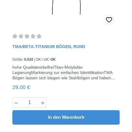
Durchschnittliche Bewertung von 0 von 5 Sternen
TMA/BETA-TITANIUM BÖGEN, RUND
Größe:
0.020
|
OK / UK:
OK
hohe QualitätnickelfreiTitan-Molybdän
LegierungMarkierung zur einfachen IdentifikationTMA
Bögen lassen sich biegen wie Stahlbögen und haben
eine Elastizität wie Nickel-Titan Bögensterilisierbar
Regulärer Preis:
29,00 €
(autoklav)Euroform10 Stück/Pack
Produkt Anzahl: Gib den gewünschten Wert
In den Warenkorb