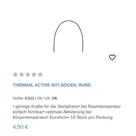
Durchschnittliche Bewertung von 0 von 5 Sternen
THERMAL ACTIVE NITI BÖGEN, RUND
Größe:
0.012
|
OK / UK:
OK
• geringe Kräfte für die Startphase• bei Raumtemperatur
einfach formbar• optimale Aktivierung bei
Körpertemperatur• Euroform• 10 Stück pro Packung
Regulärer Preis:
4,50 €