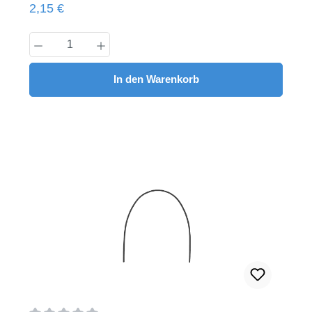
Regulärer Preis:
2,15 €
Produkt Anzahl: Gib den gewünschten Wert
In den Warenkorb