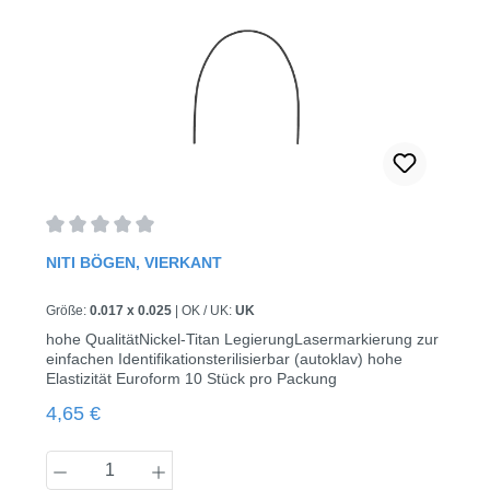
Durchschnittliche Bewertung von 0 von 5 Sternen
NITI BÖGEN, VIERKANT
Größe:
0.017 x 0.025
|
OK / UK:
UK
hohe QualitätNickel-Titan LegierungLasermarkierung zur
einfachen Identifikationsterilisierbar (autoklav) hohe
Elastizität Euroform 10 Stück pro Packung
Regulärer Preis:
4,65 €
Produkt Anzahl: Gib den gewünschten Wert