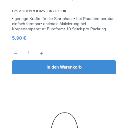
Größe:
0.019 x 0.025
|
OK / UK:
UK
• geringe Kräfte für die Startphase• bei Raumtemperatur
einfach formbar• optimale Aktivierung bei
Körpertemperatur• Euroform• 10 Stück pro Packung
Regulärer Preis:
5,90 €
Produkt Anzahl: Gib den gewünschten Wert
In den Warenkorb