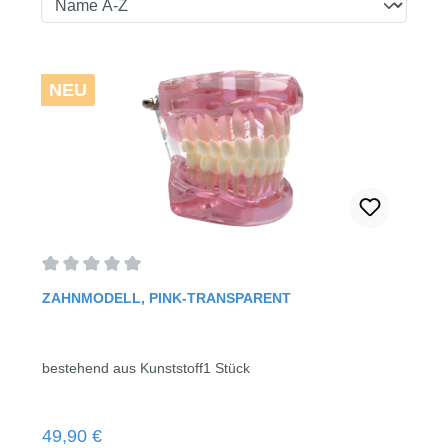
NEU
Durchschnittliche Bewertung von 0 von 5 Sternen
ZAHNMODELL, PINK-TRANSPARENT
bestehend aus Kunststoff1 Stück
Regulärer Preis:
49,90 €