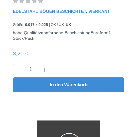
Durchschnittliche Bewertung von 0 von 5 Sternen
EDELSTAHL BÖGEN BESCHICHTET, VIERKANT
Größe:
0.017 x 0.025
|
OK / UK:
UK
hohe Qualitätzahnfarbene BeschichtungEuroform1
Stück/Pack
Regulärer Preis:
3,20 €
Produkt Anzahl: Gib den gewünschten Wert
In den Warenkorb