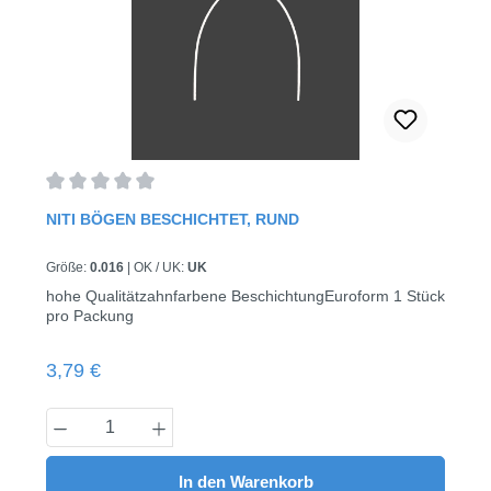
Durchschnittliche Bewertung von 0 von 5 Sternen
NITI BÖGEN BESCHICHTET, RUND
Größe:
0.016
|
OK / UK:
UK
hohe Qualitätzahnfarbene BeschichtungEuroform 1 Stück
pro Packung
Regulärer Preis:
3,79 €
Produkt Anzahl: Gib den gewünschten Wert
In den Warenkorb