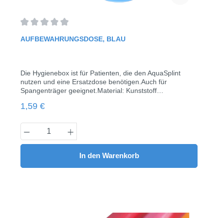
Durchschnittliche Bewertung von 0 von 5 Sternen
AUFBEWAHRUNGSDOSE, BLAU
Die Hygienebox ist für Patienten, die den AquaSplint
nutzen und eine Ersatzdose benötigen.Auch für
Spangenträger geeignet.Material: Kunststoff
(stabil)Innenmaße (B x H x T): 7,20 x 2,00 x 4,10
Regulärer Preis:
1,59 €
cmErhältlich in Farbe blau!(1 Stück)
Produkt Anzahl: Gib den gewünschten Wert
In den Warenkorb