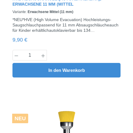
ERWACHSENE 11 MM (MITTEL
Variante:
Erwachsene Mittel (11 mm)
*NEU*HVE (High Volume Evacuation) Hochleistungs-
Saugschlauchpassend für 11 mm Absaugschläucheauch
für Kinder erhältlichautoklavierbar bis 134
°Chochwertiger Spezialkunststoff, robust genug für
Regulärer Preis:
9,90 €
Wangenretraktionvollständig polierte Innenfläche und
Kante für leisen Betrieb & hohen
Patientenkomfortleuchtende Farben: Lavendel, Hellblau,
Produkt Anzahl: Gib den gewünschten Wert
Hellgrün, Limette & Gelb10 Stück / Pack (gemischte
Farben)
In den Warenkorb
NEU