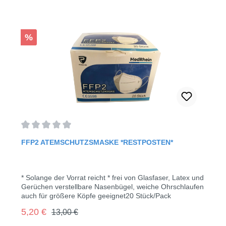
Rabatt
%
Durchschnittliche Bewertung von 0 von 5 Sternen
FFP2 ATEMSCHUTZSMASKE *RESTPOSTEN*
* Solange der Vorrat reicht * frei von Glasfaser, Latex und
Gerüchen verstellbare Nasenbügel, weiche Ohrschlaufen
auch für größere Köpfe geeignet20 Stück/Pack
Regulärer Preis:
Verkaufspreis:
5,20 €
13,00 €