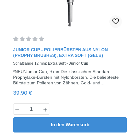
Durchschnittliche Bewertung von 0 von 5 Sternen
JUNIOR CUP - POLIERBÜRSTEN AUS NYLON
(PROPHY BRUSHES), EXTRA SOFT (GELB)
Schaftlänge 12 mm:
Extra Soft - Junior Cup
*NEU*Junior Cup, 9 mmDie klassischen Standard-
Prophylaxe-Bürsten mit Nylonborsten. Die beliebteste
Bürste zum Polieren von Zähnen, Gold- und
Amalgamfüllungen. Mini Cup, 7 mmEine kleinere Version
Regulärer Preis:
39,90 €
des beliebten Junior-Kelchs. Alle Vorteile des Junior-
Kelchs, aber mit besserer Zugänglichkeit der
Mundhöhle.Schaftlänge 12 mm1.500 - 5.000
Produkt Anzahl: Gib den gewünschten Wert
r.p.m.Erhältlich in 3 verschiedene Härtegrade:regular
(weiß)soft (transparent)extra soft (gelb)100 Stück / Pack
In den Warenkorb