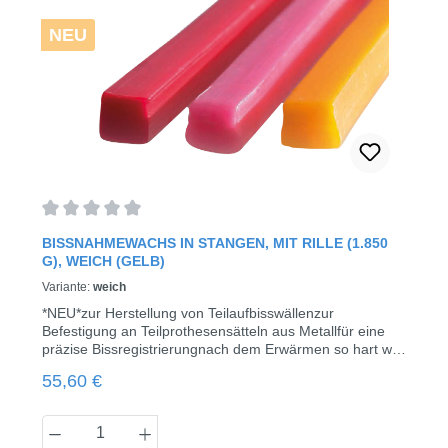
NEU
Durchschnittliche Bewertung von 0 von 5 Sternen
BISSNAHMEWACHS IN STANGEN, MIT RILLE (1.850
G), WEICH (GELB)
Variante:
weich
*NEU*zur Herstellung von Teilaufbisswällenzur
Befestigung an Teilprothesensätteln aus Metallfür eine
präzise Bissregistrierungnach dem Erwärmen so hart wie
BienenwachsFormstabil nach dem Abkühleneinfache
Regulärer Preis:
55,60 €
Sichtkontrolle durch undurchsichtige
FarbenStangengröße: 108 x 10 x 10 mmerhältlich in drei
Härtegraden & drei Farben:Gelb = weich, Eindrücktiefe:
Produkt Anzahl: Gib den gewünschten Wert
30 Rot = medium, Eindrücktiefe: 25 Rosa = hart,