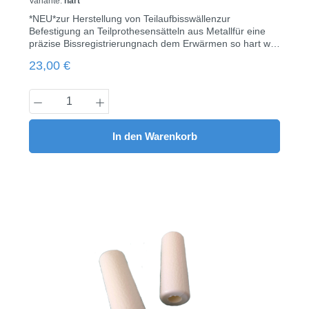
Variante:
hart
*NEU*zur Herstellung von Teilaufbisswällenzur
Befestigung an Teilprothesensätteln aus Metallfür eine
präzise Bissregistrierungnach dem Erwärmen so hart wie
BienenwachsFormstabil nach dem Abkühleneinfache
Regulärer Preis:
23,00 €
Sichtkontrolle durch undurchsichtige
FarbenStangengröße: 108 x 10 x 10 mmerhältlich in drei
Härtegraden & drei Farben:Gelb = weich, Eindrücktiefe:
Produkt Anzahl: Gib den gewünschten Wert
30 Rot = medium, Eindrücktiefe: 25 Rosa = hart,
Eindrücktiefe: 23Auch als Großpackung mit 1.850
g erhältlich!490g / Pack
In den Warenkorb