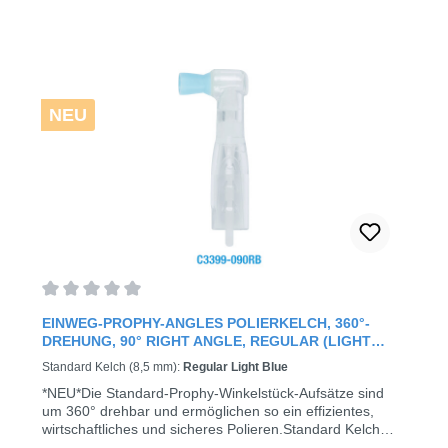
unserem Engagement für den Umweltschutz.Die
Reduzierung des Kunststoffverbrauchs ist dabei stets der
bessere Weg.wirtschaftlich und
EinwegproduktEinsparungen von bis zu 80 % durch die
Reduzierung des Materialverbrauchsin jeden Winkel
biegbar und formstabilfür die präzise Applikation kleiner,
NEU
kontrollierter Materialmengen in schwer zugänglichen
Bereichengeeignet für Ätzmittel, Haftvermittler, Kavitäten-
Auskleidung, Fluoridlackierung, Hämostyptika,
Dichtstoffefusselfreinicht saugfähigMini-Griff: 85
mm Kopf: Ø 2,5 mmPackung enthält: 4 Tube je 100
Stück (2,73 € /100 Stück)
Durchschnittliche Bewertung von 0 von 5 Sternen
EINWEG-PROPHY-ANGLES POLIERKELCH, 360°-
DREHUNG, 90° RIGHT ANGLE, REGULAR (LIGHT
BLUE)
Standard Kelch (8,5 mm):
Regular Light Blue
*NEU*Die Standard-Prophy-Winkelstück-Aufsätze sind
um 360° drehbar und ermöglichen so ein effizientes,
wirtschaftliches und sicheres Polieren.Standard Kelch
(8,5 mm) mit Rippen- und LamellenstrukturDieser mit vier