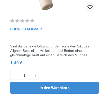
Durchschnittliche Bewertung von 0 von 5 Sternen
CHEWIES ALIGNER
Sind die perfekte Lösung für den korrekten Sitz des
Aligner. Speziell entwickelt, um bei Bedarf eine
gleichmäßige Kraft auf einen Bereich des Mundes
auszuüben. Chewies Aligner Tray Seatersohne
Regulärer Preis:
1,49 €
Duftweiß2er Pack
Produkt Anzahl: Gib den gewünschten Wert
In den Warenkorb