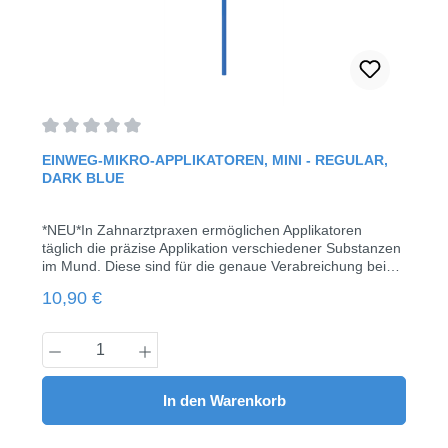
Durchschnittliche Bewertung von 0 von 5 Sternen
EINWEG-MIKRO-APPLIKATOREN, MINI - REGULAR,
DARK BLUE
*NEU*In Zahnarztpraxen ermöglichen Applikatoren
täglich die präzise Applikation verschiedener Substanzen
im Mund. Diese sind für die genaue Verabreichung bei
einer Reihe von Behandlungen konzipiert und
Regulärer Preis:
10,90 €
unterstützen kontrollierte Anwendungen wie:
Lokalanästhetika, Gele und Medikamente,
Fluoridbehandlungen, Bleichmittel, Ätzlösungen,
Produkt Anzahl: Gib den gewünschten Wert
Versiegelungen sowie kieferorthopädische Apparaturen,
Kronen und Veneers.Alle Vorteile der Mikro-Applikatoren
mit Standardgriff, wie die präzise Applikation von
In den Warenkorb
Dentalmaterialien, bleiben erhalten, jedoch mit
reduziertem Kunststoffanteil. Diese Umstellung führt nicht
nur zu Kosteneinsparungen, sondern entspricht auch