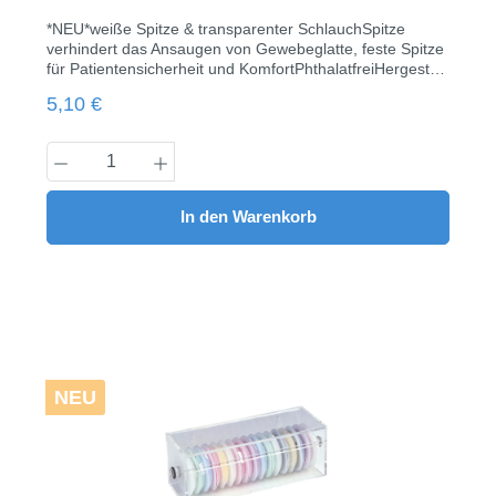
*NEU*weiße Spitze & transparenter SchlauchSpitze
verhindert das Ansaugen von Gewebeglatte, feste Spitze
für Patientensicherheit und KomfortPhthalatfreiHergestellt
aus ungiftigem PVC100 Stück / Pack
Regulärer Preis:
5,10 €
Produkt Anzahl: Gib den gewünschten Wert
In den Warenkorb
NEU