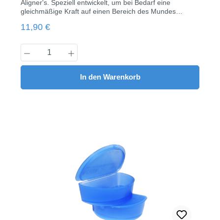
Aligner's. Speziell entwickelt, um bei Bedarf eine
gleichmäßige Kraft auf einen Bereich des Mundes
auszuüben.1 Pack enthält 10 kleine Packungen mit je 2
Regulärer Preis:
11,90 €
Stück Chewies (entspricht 10 Patienten-Tüten).
Produkt Anzahl: Gib den gewünschten Wert
In den Warenkorb