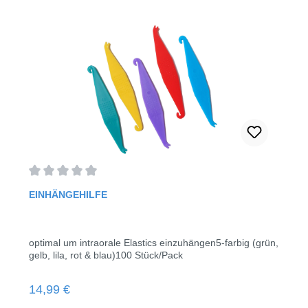
Durchschnittliche Bewertung von 0 von 5 Sternen
EINHÄNGEHILFE
optimal um intraorale Elastics einzuhängen5-farbig (grün,
gelb, lila, rot & blau)100 Stück/Pack
Regulärer Preis:
14,99 €