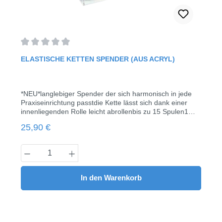
Durchschnittliche Bewertung von 0 von 5 Sternen
ELASTISCHE KETTEN SPENDER (AUS ACRYL)
*NEU*langlebiger Spender der sich harmonisch in jede
Praxiseinrichtung passtdie Kette lässt sich dank einer
innenliegenden Rolle leicht abrollenbis zu 15 Spulen1
Stück / Pack
Regulärer Preis:
25,90 €
Produkt Anzahl: Gib den gewünschten Wert
In den Warenkorb