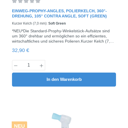
Durchschnittliche Bewertung von 0 von 5 Sternen
EINWEG-PROPHY-ANGLES, POLIERKELCH, 360°-
DREHUNG, 105° CONTRA ANGLE, SOFT (GREEN)
Kurzer Kelch (7,0 mm):
Soft Green
*NEU*Die Standard-Prophy-Winkelstück-Aufsätze sind
um 360° drehbar und ermöglichen so ein effizientes,
wirtschaftliches und sicheres Polieren.Kurzer Kelch (7,0
mm) mit Rippen- und LamellenstrukturEr vereint alle
Regulärer Preis:
32,90 €
Vorteile des Standard-Kelchs mit Rippen und Stegen und
ermöglicht dank seiner kürzeren Form die Reinigung aller
Bereiche der Mundhöhle.Erhältlich in 2 verschiedenen
Produkt Anzahl: Gib den gewünschten Wert
Härtegraden:regular (Lavender)soft (Green)100 Stück /
Pack
In den Warenkorb
NEU