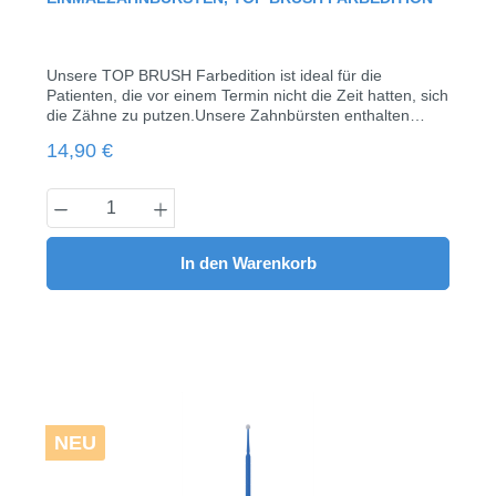
Unsere TOP BRUSH Farbedition ist ideal für die
Patienten, die vor einem Termin nicht die Zeit hatten, sich
die Zähne zu putzen.Unsere Zahnbürsten enthalten
bereits Zahnpasta mit Minzgeschmack.TOP BRUSH hat
Regulärer Preis:
14,90 €
ein griffiges Design und wird aus Lebensmittelechtem
Polypropylen (PP) hergestellt. mit Minz-Zahnpasta 100
Stück/Pack Farben: Gelb, Cherry, Orange, Fresh Grün,
Produkt Anzahl: Gib den gewünschten Wert
Pastelblau Länge: 15,5 cm; Breite 1 cm
In den Warenkorb
NEU