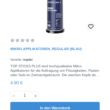
Durchschnittliche Bewertung von 0 von 5 Sternen
MIKRO-APPLIKATOREN, REGULAR (BLAU)
Variante:
regular
TOP STICKS PLUS sind hochqualitative Mikro
Applikatoren für die Auftragung von Flüssigkeiten, Pasten
oder Gels im Zahnarztgebrauch. Die weichen Köpfe der
TOP STICKS PLUS sind absorbierend und nicht fusselnd,
Regulärer Preis:
4,90 €
der Hals kann in jegliche Form gebogen werden und
behält die Biegung für verbesserte
Treffsicherheit. Variante: regular Farbe: blau Länge 100
Produkt Anzahl: Gib den gewünschten Wert
mm x ø 3 mm Kopf ø 3.0 mm Kopflänge 3
mm Vorteile: nicht saugend nicht fusselnd beflockt mit
biegbarem Kunststoffgriff 100 Stück/Pack
In den Warenkorb