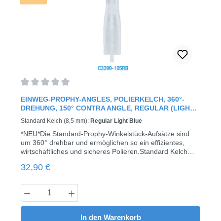
Durchschnittliche Bewertung von 0 von 5 Sternen
EINWEG-PROPHY-ANGLES, POLIERKELCH, 360°-
DREHUNG, 150° CONTRA ANGLE, REGULAR (LIGHT
BLUE)
Standard Kelch (8,5 mm):
Regular Light Blue
*NEU*Die Standard-Prophy-Winkelstück-Aufsätze sind
um 360° drehbar und ermöglichen so ein effizientes,
wirtschaftliches und sicheres Polieren.Standard Kelch
(8,5 mm) mit Rippen- und LamellenstrukturDieser mit vier
Regulärer Preis:
32,90 €
Rippen und Lamellen ausgestattete Kelch gibt die
optimale Menge an Prophylaxe Paste ab und hilft so,
Verfärbungen zu entfernen.Erhältlich in 2 verschiedenen
Produkt Anzahl: Gib den gewünschten Wert
Härtegraden:regular (Light Blue)soft (Pink)100 Stück /
Pack
In den Warenkorb