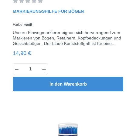
Durchschnittliche Bewertung von 0 von 5 Sternen
MARKIERUNGSHILFE FÜR BÖGEN
Farbe:
weiß
Unsere Einwegmarkierer eignen sich hervorragend zum
Markieren von Bögen, Retainern, Kopfbedeckungen und
Gesichtsbögen. Der blaue Kunststoffgriff ist für eine
einfachere Handhabung, auch mit Handschuhen,
Regulärer Preis:
14,90 €
achteckig geformt.Der Spender erleichtert die Abgabe
und eliminiert Kreuzkontaminationen.in rot und weiß
erhältlich100 Stück/Pack
Produkt Anzahl: Gib den gewünschten Wert
In den Warenkorb