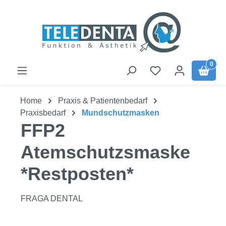
Zum Hauptinhalt springen
0
Home
Praxis & Patientenbedarf
Praxisbedarf
Mundschutzmasken
FFP2
Atemschutzsmaske
*Restposten*
FRAGA DENTAL