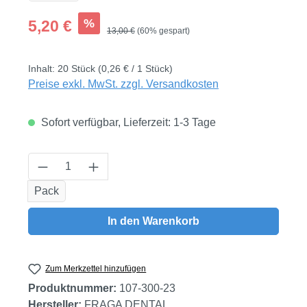
Verkaufspreis:
%
5,20 €
Regulärer Preis:
13,00 €
(60% gespart)
Inhalt:
20 Stück
(0,26 € / 1 Stück)
Preise exkl. MwSt. zzgl. Versandkosten
Sofort verfügbar, Lieferzeit: 1-3 Tage
Produkt Anzahl: Gib den gewünschten Wert
Pack
In den Warenkorb
Zum Merkzettel hinzufügen
Produktnummer:
107-300-23
Hersteller:
FRAGA DENTAL