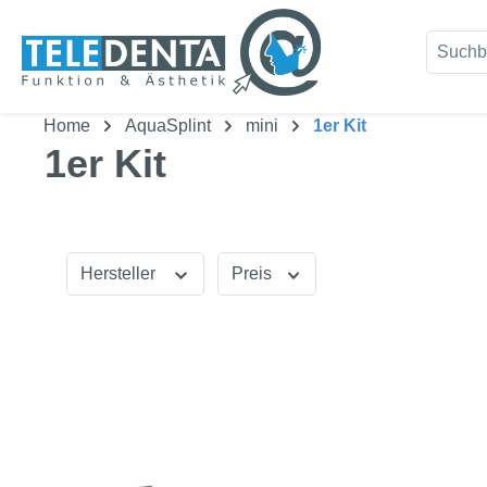
um Hauptinhalt springen
Zur Suche springen
Home
AquaSplint
mini
1er Kit
1er Kit
Hersteller
Preis