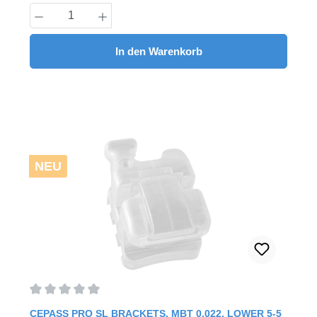
Haftung345 mit Häkcheninklusive Instrument28
Produkt Anzahl: Gib den gewünschten Wert
Stück/Pack (20 Brackets & 8 COSY-II Tubes)
In den Warenkorb
NEU
Durchschnittliche Bewertung von 0 von 5 Sternen
CEPASS PRO SL BRACKETS, MBT 0.022, LOWER 5-5