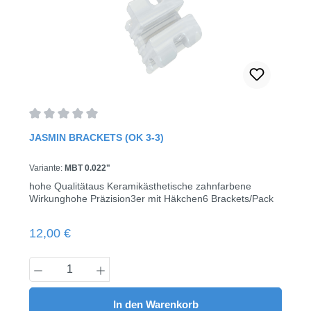
Durchschnittliche Bewertung von 0 von 5 Sternen
JASMIN BRACKETS (OK 3-3)
Variante:
MBT 0.022"
hohe Qualitätaus Keramikästhetische zahnfarbene
Wirkunghohe Präzision3er mit Häkchen6 Brackets/Pack
Regulärer Preis:
12,00 €
Produkt Anzahl: Gib den gewünschten Wert
In den Warenkorb