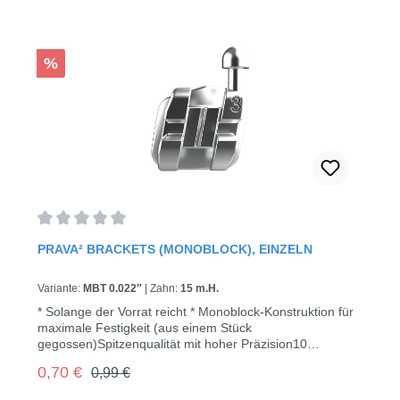
Rabatt
%
Durchschnittliche Bewertung von 0 von 5 Sternen
PRAVA² BRACKETS (MONOBLOCK), EINZELN
Variante:
MBT 0.022″
|
Zahn:
15 m.H.
* Solange der Vorrat reicht * Monoblock-Konstruktion für
maximale Festigkeit (aus einem Stück
gegossen)Spitzenqualität mit hoher Präzision10
Stück/Pack
Regulärer Preis:
Verkaufspreis:
0,70 €
0,99 €