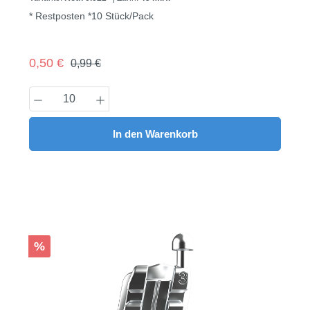
* Restposten *10 Stück/Pack
Regulärer Preis:
Verkaufspreis:
0,50 €
0,99 €
Produkt Anzahl: Gib den gewünschten Wert
In den Warenkorb
Rabatt
%