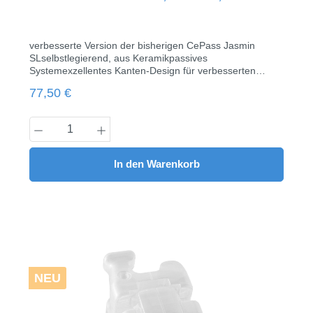
verbesserte Version der bisherigen CePass Jasmin
SLselbstlegierend, aus Keramikpassives
Systemexzellentes Kanten-Design für verbesserten
Tragekomfortunsichtbares klares
Regulärer Preis:
77,50 €
Erscheinungsbildoptimale Klappe für leichtes Öffnen &
Schließenverbessertes Rillen-Basis-Design für optimale
Haftunginklusive Instrument345 m.H.10 Brackets/Pack
Produkt Anzahl: Gib den gewünschten Wert
In den Warenkorb
NEU