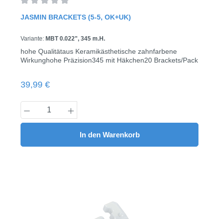
Durchschnittliche Bewertung von 0 von 5 Sternen
JASMIN BRACKETS (5-5, OK+UK)
Variante:
MBT 0.022", 345 m.H.
hohe Qualitätaus Keramikästhetische zahnfarbene
Wirkunghohe Präzision345 mit Häkchen20 Brackets/Pack
Regulärer Preis:
39,99 €
Produkt Anzahl: Gib den gewünschten Wert
In den Warenkorb