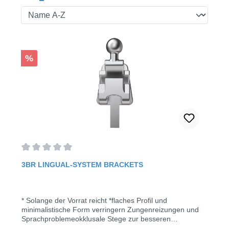
Seite
Seite
Rabatt
%
Durchschnittliche Bewertung von 0 von 5 Sternen
3BR LINGUAL-SYSTEM BRACKETS
* Solange der Vorrat reicht *flaches Profil und
minimalistische Form verringern Zungenreizungen und
Sprachproblemeokklusale Stege zur besseren
Positionierungkompakte Spezialhäkchen auf Prämolaren