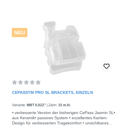
NEU
Durchschnittliche Bewertung von 0 von 5 Sternen
CEPASSTM PRO SL BRACKETS, EINZELN
Variante:
MBT 0.022″
|
Zahn:
15 m.H.
• verbesserte Version der bisherigen CePass Jasmin SL•
aus Keramik• passives System • exzellentes Kanten-
Design für verbesserten Tragekomfort • unsichtbares
klares Erscheinungsbild 3 Stück/Pack