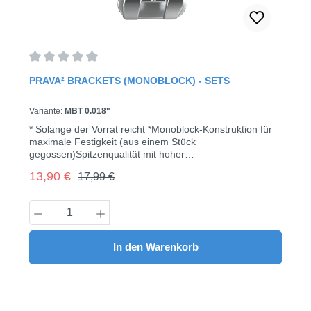
Durchschnittliche Bewertung von 0 von 5 Sternen
PRAVA² BRACKETS (MONOBLOCK) - SETS
Variante:
MBT 0.018"
* Solange der Vorrat reicht *Monoblock-Konstruktion für
maximale Festigkeit (aus einem Stück
gegossen)Spitzenqualität mit hoher
Präzisionnickelreduziert345 mit Häkchen20
Regulärer Preis:
Verkaufspreis:
13,90 €
17,99 €
Brackets/Pack
Produkt Anzahl: Gib den gewünschten Wert
In den Warenkorb