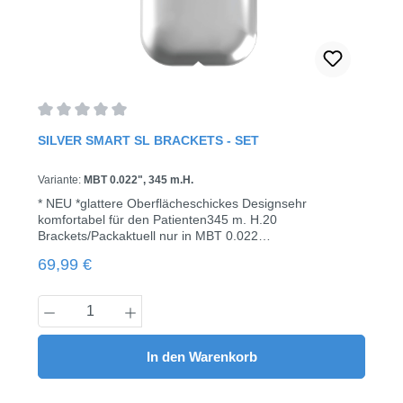
Durchschnittliche Bewertung von 0 von 5 Sternen
SILVER SMART SL BRACKETS - SET
Variante:
MBT 0.022", 345 m.H.
* NEU *glattere Oberflächeschickes Designsehr
komfortabel für den Patienten345 m. H.20
Brackets/Packaktuell nur in MBT 0.022
erhältlichSpezielles KonstruktionsdesignPassive selbst
Regulärer Preis:
69,99 €
ligierende Brackets mit geringer Reibung und geringem
Kraftaufwand. Präziser und stabilerSlot und Klappe
haben die gleiche Breite für präziseren und stabileren
Produkt Anzahl: Gib den gewünschten Wert
Drehmoment. Bequeme IdentifikationDie Zahnnummer
ist als Lasermarkierung auf der Mesh-Basis. Zur Öffnung
der Klappe können herkömmliche Instrumente für SL
In den Warenkorb
Brackets genutzt werden. Aktuell zum Einführungspreis
von 50,00 €/Set!