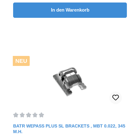
Kontrolle während der Behandlung. Sie zeichnen sich
durch ein einzigartiges Vier-Bein-Design aus. Durch
In den Warenkorb
Biegen oder Kürzen dieser Beine können
Kieferorthopäden jedes Bracket individuell anpassen und
so variable Drehmomente, Rotationen, Ein- und
Auswärtsbewegungen sowie Intrusionen und Extrusionen
erzielen – alles mit nur einem Bracket. Dadurch entfällt
die Notwendigkeit verschiedener Bracket-Typen, was
BaTR zu einem der vielseitigsten Metallbrackets weltweit
macht. Mit nur einem Bracket, das 12 bis 15 Torque- und
Rotationsoptionen bietet, ermöglicht BaTR
NEU
Kieferorthopäden ein Höchstmaß an Flexibilität und
Kontrolle.Vorteile: verbesserte Präzision und individuelle
Anpassungverbesserte Behandlungseffizienzverbesserte
Haltbarkeit und Komfort optimierte
Behandlungsergebnisse20 Stück / Fall
Durchschnittliche Bewertung von 0 von 5 Sternen
BATR WEPASS PLUS SL BRACKETS , MBT 0.022, 345
M.H.