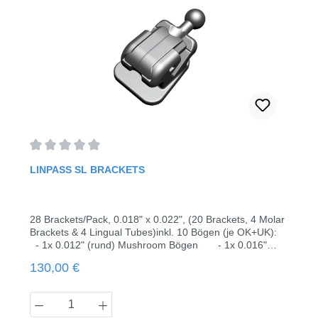
Durchschnittliche Bewertung von 0 von 5 Sternen
LINPASS SL BRACKETS
28 Brackets/Pack, 0.018" x 0.022", (20 Brackets, 4 Molar
Brackets & 4 Lingual Tubes)inkl. 10 Bögen (je OK+UK):
- 1x 0.012" (rund) Mushroom Bögen - 1x 0.016"
(rund) Mushroom Bögen - 1x 0.016" x 0.016"
Regulärer Preis:
130,00 €
(vierkant) - 1x 0.016" x 0.022" (vierkant) - 1x
0.017" x 0.025" (vierkant) inkl. InstrumentUnsichtbarfeste
linguale Anwendungästhetische
Produkt Anzahl: Gib den gewünschten Wert
BehandlungPräzisioneingebautes 3D DesignMIM