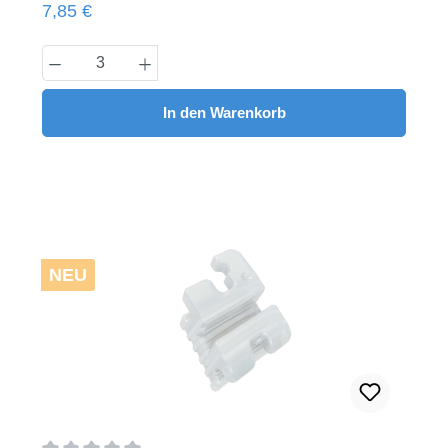
Regulärer Preis:
7,85 €
Produkt Anzahl: Gib den gewünschten Wert
In den Warenkorb
NEU