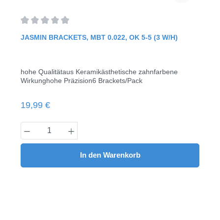
Durchschnittliche Bewertung von 0 von 5 Sternen
JASMIN BRACKETS, MBT 0.022, OK 5-5 (3 W/H)
hohe Qualitätaus Keramikästhetische zahnfarbene
Wirkunghohe Präzision6 Brackets/Pack
Regulärer Preis:
19,99 €
Produkt Anzahl: Gib den gewünschten Wert
In den Warenkorb