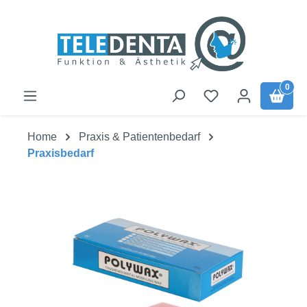
Zum Hauptinhalt springen
0
Home
Praxis & Patientenbedarf
Praxisbedarf