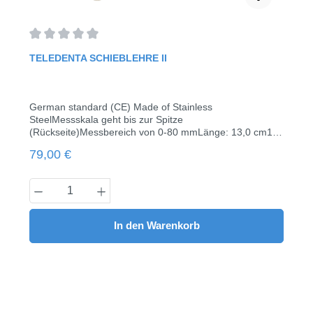
Durchschnittliche Bewertung von 0 von 5 Sternen
TELEDENTA SCHIEBLEHRE II
German standard (CE) Made of Stainless
SteelMessskala geht bis zur Spitze
(Rückseite)Messbereich von 0-80 mmLänge: 13,0 cm1
Stück
Regulärer Preis:
79,00 €
Produkt Anzahl: Gib den gewünschten Wert
In den Warenkorb