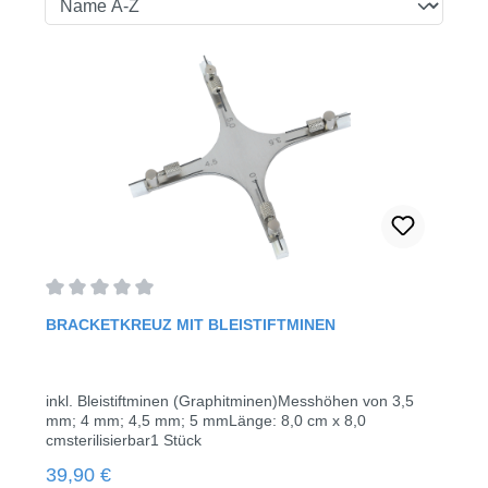
Durchschnittliche Bewertung von 0 von 5 Sternen
BRACKETKREUZ MIT BLEISTIFTMINEN
inkl. Bleistiftminen (Graphitminen)Messhöhen von 3,5
mm; 4 mm; 4,5 mm; 5 mmLänge: 8,0 cm x 8,0
cmsterilisierbar1 Stück
Regulärer Preis:
39,90 €