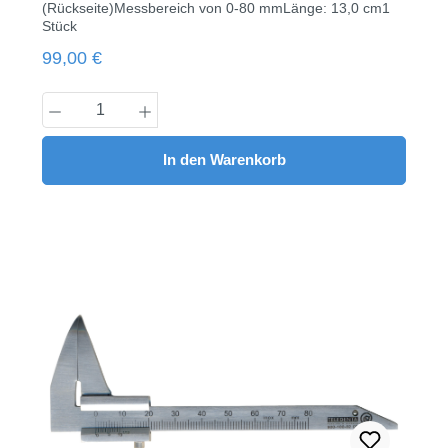
(Rückseite)Messbereich von 0-80 mmLänge: 13,0 cm1
Stück
Regulärer Preis:
99,00 €
Produkt Anzahl: Gib den gewünschten Wert
In den Warenkorb