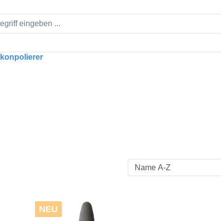
ikonpolierer
NEU