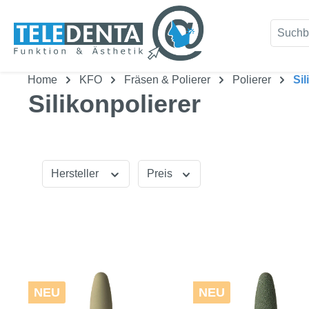
um Hauptinhalt springen
Zur Suche springen
Home
KFO
Fräsen & Polierer
Polierer
Sil
Silikonpolierer
Hersteller
Preis
NEU
NEU