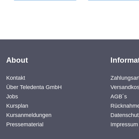
rpm)Kopf Länge 24,0 mmØ
rpm)Kopf Länge 24,0 mm
1005 Stück / Pack
1005 Stück / Pack
About
Informa
Kontakt
Zahlungsar
Über Teledenta GmbH
Versandkos
Jobs
AGB´s
Kursplan
Rücknahme
Kursanmeldungen
Datenschut
Pressematerial
Impressum