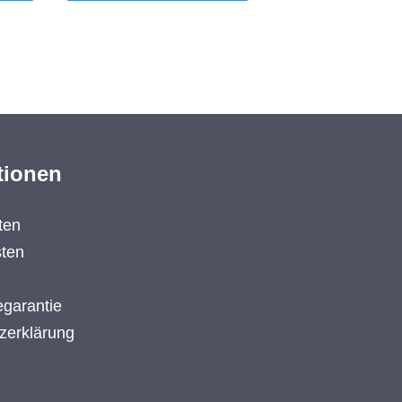
Ø
rpm)Kopf Länge 24,0 mm Ø
100 5 Stück / Pack
tionen
ten
ten
garantie
zerklärung