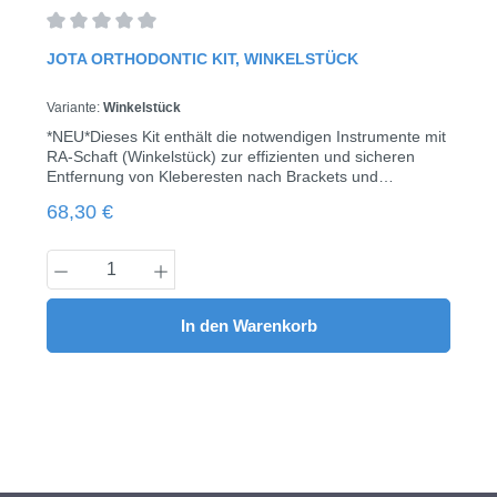
Durchschnittliche Bewertung von 0 von 5 Sternen
JOTA ORTHODONTIC KIT, WINKELSTÜCK
Variante:
Winkelstück
*NEU*Dieses Kit enthält die notwendigen Instrumente mit
RA-Schaft (Winkelstück) zur effizienten und sicheren
Entfernung von Kleberesten nach Brackets und
anschließender Hochglanzpolitur der Zähne. Der Fräser
Regulärer Preis:
68,30 €
C152 hat ein „sicheres Ende“, so dass Materialreste im
zervikalen Bereich entfernt werden können, ohne
das Zahnfleisch, den Zahnschmelz oder den
Produkt Anzahl: Gib den gewünschten Wert
Wurzelzement zu
beschädigen.schmelzschonendInstrumente für alle
ZahnoberflächenEffektive und schnelle Entfernung von
In den Warenkorb
Haftmittelnglatte Oberfläche nach dem Polierennur eine
Poliererform für alle Oberflächen8 Instrumente / Kit