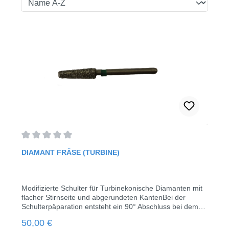
Durchschnittliche Bewertung von 0 von 5 Sternen
DIAMANT FRÄSE (TURBINE)
Modifizierte Schulter für Turbinekonische Diamanten mit
flacher Stirnseite und abgerundeten KantenBei der
Schulterpäparation entsteht ein 90° Abschluss bei dem
der innere Winkel abgerundet istwird bevorzugt für
Regulärer Preis:
50,00 €
Vollkeramikkronengrob (120 – 150 µm) zum