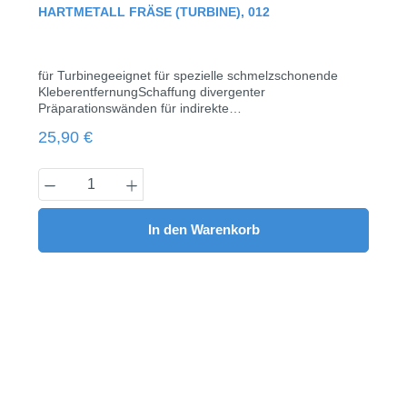
Durchschnittliche Bewertung von 0 von 5 Sternen
HARTMETALL FRÄSE (TURBINE), 012
für Turbinegeeignet für spezielle schmelzschonende
KleberentfernungSchaffung divergenter
Präparationswänden für indirekte
RestaurationenEntfernung von
Regulärer Preis:
25,90 €
KunststofffüllungenAnpassung natürlicher
ZahnstrukturenQuerschnittversionen mit verbesserter
Schneidleistungkonisch, Stirn rund20.000 - 50.000
Produkt Anzahl: Gib den gewünschten Wert
rpmKopf Länge 4,1 mmØ 01210 Stück/Pack
In den Warenkorb