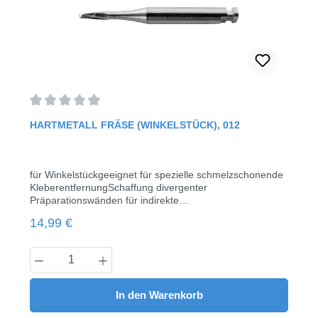
Durchschnittliche Bewertung von 0 von 5 Sternen
HARTMETALL FRÄSE (WINKELSTÜCK), 012
für Winkelstückgeeignet für spezielle schmelzschonende
KleberentfernungSchaffung divergenter
Präparationswänden für indirekte
RestaurationEntfernung von
Regulärer Preis:
14,99 €
KunststofffüllungenAnpassung natürlicher
ZahnstrukturenQuerschnittversionen mit verbesserter
Schneidleistungkonisch, Stirn rund20.000 - 50.000
Produkt Anzahl: Gib den gewünschten Wert
rpmKopf Länge 4,1 mmØ 0125 Stück/Pack
In den Warenkorb