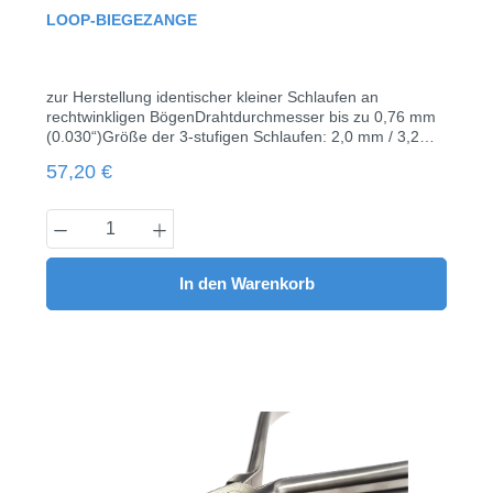
Durchschnittliche Bewertung von 0 von 5 Sternen
LOOP-BIEGEZANGE
zur Herstellung identischer kleiner Schlaufen an
rechtwinkligen BögenDrahtdurchmesser bis zu 0,76 mm
(0.030“)Größe der 3-stufigen Schlaufen: 2,0 mm / 3,2
mm / 4,2 mmHärte der Spitze - HV713-856 (HRC60-65)
Regulärer Preis:
57,20 €
Hergestellt aus rostfreiem Stahl sterilisierbarLänge: 12,5
cm1 Stück
Produkt Anzahl: Gib den gewünschten Wert
In den Warenkorb