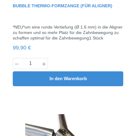
Durchschnittliche Bewertung von 0 von 5 Sternen
BUBBLE THERMO-FORMZANGE (FÜR ALIGNER)
*NEU*um eine runde Vertiefung (Ø 1.6 mm) in die Aligner
zu formen und so mehr Platz für die Zahnbewegung zu
schaffen optimal für die Zahnbewegung1 Stück
Regulärer Preis:
99,90 €
Produkt Anzahl: Gib den gewünschten Wert
In den Warenkorb