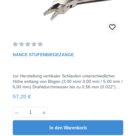
Durchschnittliche Bewertung von 0 von 5 Sternen
NANCE STUFENBIEGEZANGE
zur Herstellung vertikaler Schlaufen unterschiedlicher
Höhe entlang von Bögen (3,00 mm/ 4,00 mm / 5,00 mm /
6,00 mm) Drahtdurchmesser bis zu 0,56 mm (0.022")
Härte der Spitze - (HRC52-55) hergestellt aus rostfreiem
Regulärer Preis:
57,20 €
Stahl sterilisierbarLänge: 12,5 cm1 Stück
Produkt Anzahl: Gib den gewünschten Wert
In den Warenkorb