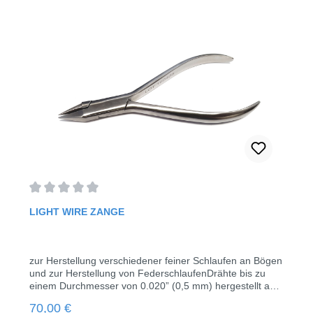
Durchschnittliche Bewertung von 0 von 5 Sternen
LIGHT WIRE ZANGE
zur Herstellung verschiedener feiner Schlaufen an Bögen
und zur Herstellung von FederschlaufenDrähte bis zu
einem Durchmesser von 0.020” (0,5 mm) hergestellt aus
rostfreiem Stahl sterilisierbarLänge: 12.5 cm1 Stück
Regulärer Preis:
70,00 €