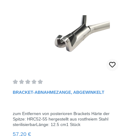
Durchschnittliche Bewertung von 0 von 5 Sternen
BRACKET-ABNAHMEZANGE, ABGEWINKELT
zum Entfernen von posterioren Brackets Härte der
Spitze: HRC52-55 hergestellt aus rostfreiem Stahl
sterilisierbarLänge: 12.5 cm1 Stück
Regulärer Preis:
57,20 €