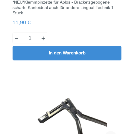
*NEU*Klemmpinzette für Aplos - Bracketsgebogene
scharfe Kanteideal auch für andere Lingual-Technik 1
Stück
Regulärer Preis:
11,90 €
Produkt Anzahl: Gib den gewünschten Wert
In den Warenkorb