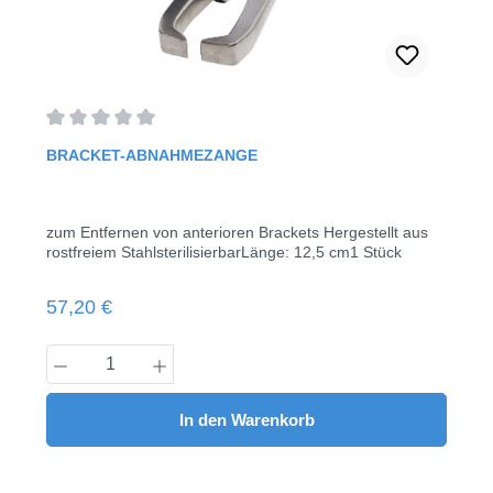
Durchschnittliche Bewertung von 0 von 5 Sternen
BRACKET-ABNAHMEZANGE
zum Entfernen von anterioren Brackets Hergestellt aus
rostfreiem StahlsterilisierbarLänge: 12,5 cm1 Stück
Regulärer Preis:
57,20 €
Produkt Anzahl: Gib den gewünschten Wert
In den Warenkorb