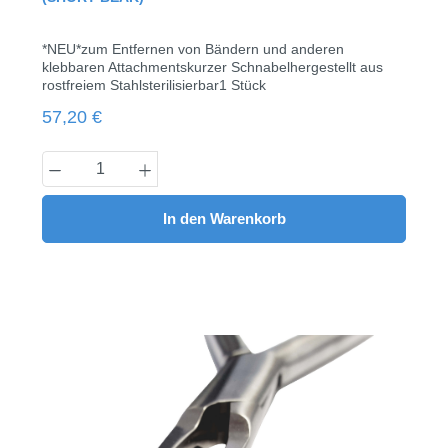
*NEU*zum Entfernen von Bändern und anderen
klebbaren Attachmentskurzer Schnabelhergestellt aus
rostfreiem Stahlsterilisierbar1 Stück
Regulärer Preis:
57,20 €
Produkt Anzahl: Gib den gewünschten Wert
In den Warenkorb