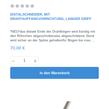
Durchschnittliche Bewertung von 0 von 5 Sternen
DISTALSCHNEIDER, MIT
DRAHTAUFFANGVORRICHTUNG, LANGER GRIFF
*NEU*das distale Ende der Drahtbögen wird bündig mit
den Röhrchen abgeschnittendas abgeschnittene Stück
wird sicher an der Spitze gehaltenfür Bögen bis max.
0.021" x 0.025" (0,53 mm x 0,64 mm)1 Stück
Regulärer Preis:
70,00 €
Produkt Anzahl: Gib den gewünschten Wert
In den Warenkorb