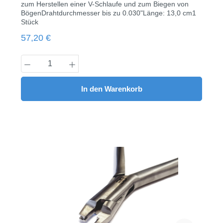
zum Herstellen einer V-Schlaufe und zum Biegen von
BögenDrahtdurchmesser bis zu 0.030"Länge: 13,0 cm1
Stück
Regulärer Preis:
57,20 €
Produkt Anzahl: Gib den gewünschten Wert
In den Warenkorb