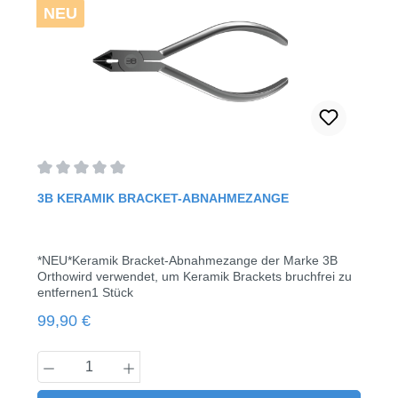
NEU
Durchschnittliche Bewertung von 0 von 5 Sternen
3B KERAMIK BRACKET-ABNAHMEZANGE
*NEU*Keramik Bracket-Abnahmezange der Marke 3B
Orthowird verwendet, um Keramik Brackets bruchfrei zu
entfernen1 Stück
Regulärer Preis:
99,90 €
Produkt Anzahl: Gib den gewünschten Wert