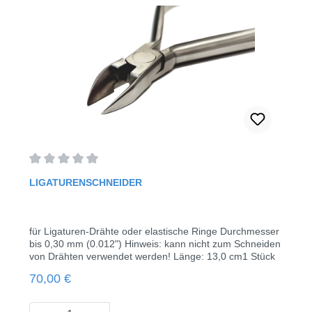
Durchschnittliche Bewertung von 0 von 5 Sternen
LIGATURENSCHNEIDER
für Ligaturen-Drähte oder elastische Ringe Durchmesser
bis 0,30 mm (0.012") Hinweis: kann nicht zum Schneiden
von Drähten verwendet werden! Länge: 13,0 cm1 Stück
Regulärer Preis:
70,00 €