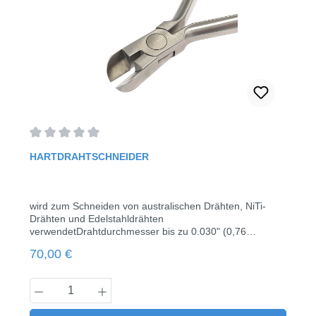
Durchschnittliche Bewertung von 0 von 5 Sternen
HARTDRAHTSCHNEIDER
wird zum Schneiden von australischen Drähten, NiTi-
Drähten und Edelstahldrähten
verwendetDrahtdurchmesser bis zu 0.030" (0,76
mm)Länge: 13 cm1 Stück
Regulärer Preis:
70,00 €
Produkt Anzahl: Gib den gewünschten Wert