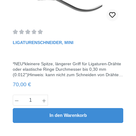
Durchschnittliche Bewertung von 0 von 5 Sternen
LIGATURENSCHNEIDER, MINI
*NEU*kleinere Spitze, längerer Griff für Ligaturen-Drähte
oder elastische Ringe Durchmesser bis 0,30 mm
(0.012")Hinweis: kann nicht zum Schneiden von Drähten
verwendet werden!1 Stück
Regulärer Preis:
70,00 €
Produkt Anzahl: Gib den gewünschten Wert
In den Warenkorb