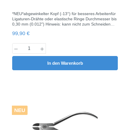
*NEU*abgewinkelter Kopf (-13°) für besseres Arbeitenfür
Ligaturen-Drähte oder elastische Ringe Durchmesser bis
0,30 mm (0.012") Hinweis: kann nicht zum Schneiden
von Drähten verwendet werden!Länge: 12,5
Regulärer Preis:
99,90 €
cm Schneidlänge 1,1 cm1 Stück
Produkt Anzahl: Gib den gewünschten Wert
In den Warenkorb
NEU