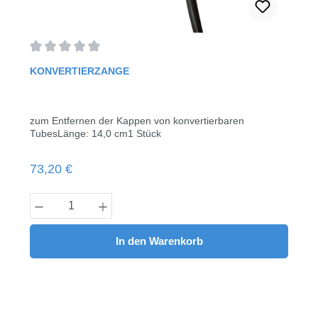
Durchschnittliche Bewertung von 0 von 5 Sternen
KONVERTIERZANGE
zum Entfernen der Kappen von konvertierbaren
TubesLänge: 14,0 cm1 Stück
Regulärer Preis:
73,20 €
Produkt Anzahl: Gib den gewünschten Wert
In den Warenkorb