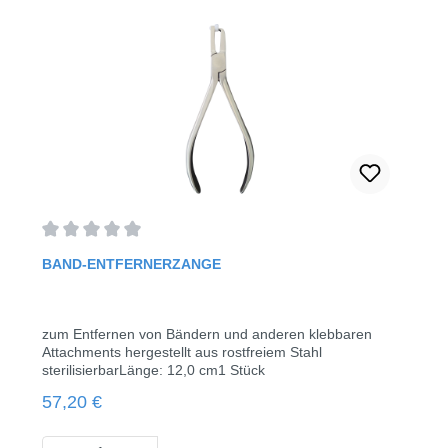
Durchschnittliche Bewertung von 0 von 5 Sternen
BAND-ENTFERNERZANGE
zum Entfernen von Bändern und anderen klebbaren
Attachments hergestellt aus rostfreiem Stahl
sterilisierbarLänge: 12,0 cm1 Stück
Regulärer Preis:
57,20 €