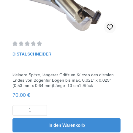
Durchschnittliche Bewertung von 0 von 5 Sternen
DISTALSCHNEIDER
kleinere Spitze, längerer Griffzum Kürzen des distalen
Endes von Bögenfür Bögen bis max. 0.021" x 0.025"
(0,53 mm x 0,64 mm)Länge: 13 cm1 Stück
Regulärer Preis:
70,00 €
Produkt Anzahl: Gib den gewünschten Wert
In den Warenkorb