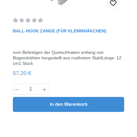
Durchschnittliche Bewertung von 0 von 5 Sternen
BALL-HOOK ZANGE (FÜR KLEMMHÄKCHEN)
zum Befestigen der Quetschhaken entlang von
Bogendrähten hergestellt aus rostfreiem StahlLänge: 12
cm1 Stück
Regulärer Preis:
57,20 €
Produkt Anzahl: Gib den gewünschten Wert
In den Warenkorb