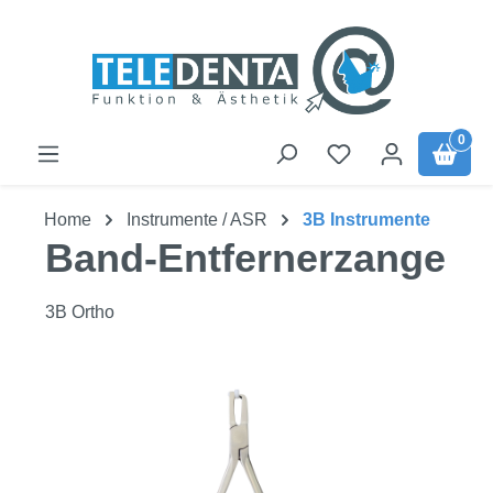
Zum Hauptinhalt springen
0
Home
Instrumente / ASR
3B Instrumente
Band-Entfernerzange
3B Ortho
Bildergalerie überspringen