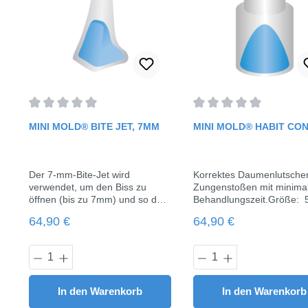
Durchschnittliche Bewertung von 0 von 5 Sternen
Durchschnittliche Bewe
MINI MOLD® BITE JET, 7MM
MINI MOLD® HABIT CO
Der 7-mm-Bite-Jet wird
Korrektes Daumenlutsche
verwendet, um den Biss zu
Zungenstoßen mit minima
öffnen (bis zu 7mm) und so das
Behandlungszeit.Größe: 
Vorrücken des Unterkiefers
mmInhalt: 10 Molds, 1 Grif
Regulärer Preis:
Regulärer Preis:
64,90 €
64,90 €
insgesamt zu fördern, was zu
einem besseren Biss führt. Die
Mini-Molds sind wieder
Produkt Anzahl: Gib den gewünschten 
Produkt Anzahl:
verwendbar.Gebrauchsanweisu
ng:Stecken Sie die Mini Mold
Form mit einer sanften
In den Warenkorb
In den Warenkorb
Drehbewegung in den