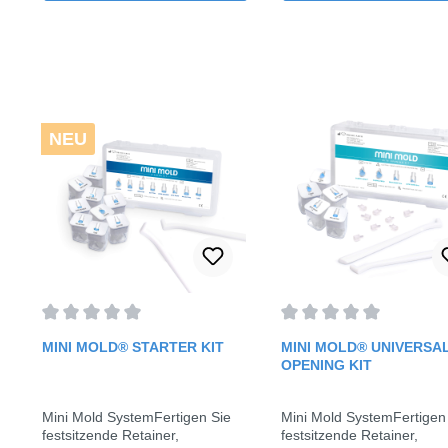
Griff.Präparieren Sie die Zähne
wie für das Bonding.Füllen Sie
die Mini Mold-Form mit einem/r
lichthärtenden Kleber/Paste.In
die gewünschte Position bringen
und mit Ihrem
Polymerisationslicht aushärten.
Größe: 7 mmInhalt: 8 Molds
NEU
Durchschnittliche Bewertung von 0 von 5 Sternen
Durchschnittliche Bewe
MINI MOLD® STARTER KIT
MINI MOLD® UNIVERSAL
OPENING KIT
Mini Mold SystemFertigen Sie
Mini Mold SystemFertigen
festsitzende Retainer,
festsitzende Retainer,