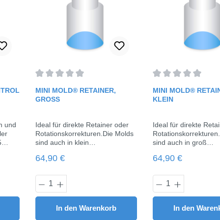
rtung von 0 von 5 Sternen
Durchschnittliche Bewertung von 0 von 5 Sternen
Durchschnittliche 
NTROL
MINI MOLD® RETAINER,
MINI MOLD® RETAI
GROSS
KLEIN
n und
Ideal für direkte Retainer oder
Ideal für direkte Reta
ler
Rotationskorrekturen.Die Molds
Rotationskorrekturen
5
sind auch in klein
sind auch in groß
f
erhältlich.Größe: 4,5 mm breit &
erhältlich.Größe: 3 m
Regulärer Preis:
Regulärer Preis:
64,90 €
64,90 €
2 mm hochInhalt: 10 Molds, 1
mm hoch Inhalt: 10 Molds, 1
Griff
Griff
Wert ein oder benutze die Schaltflächen u
 Gib den gewünschten Wert ein oder benut
Produkt Anzahl: Gib den gewünschte
Produkt Anza
In den Warenkorb
In den Waren