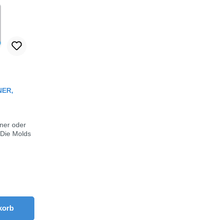
Bewertung von 0 von 5 Sternen
NER,
iner oder
.Die Molds
m breit & 1
m die Anzahl zu erhöhen oder zu reduziere
ze die Schaltflächen um die Anzahl zu erh
n Wert ein oder benutze die Schaltfläche
hl: Gib den gewünschten Wert ein oder ben
korb