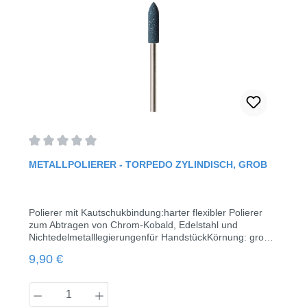
Durchschnittliche Bewertung von 0 von 5 Sternen
METALLPOLIERER - TORPEDO ZYLINDISCH, GROB
Polierer mit Kautschukbindung:harter flexibler Polierer
zum Abtragen von Chrom-Kobald, Edelstahl und
Nichtedelmetalllegierungenfür HandstückKörnung: grob
(blau)7.000 - 12.000 rpm (max. 20.000 rpm)Kopf Länge
Regulärer Preis:
9,90 €
16,0 mmØ 0505 Stück / Pack
Produkt Anzahl: Gib den gewünschten Wert