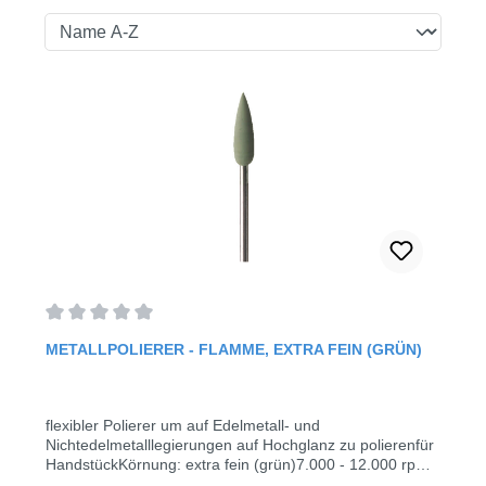
Durchschnittliche Bewertung von 0 von 5 Sternen
METALLPOLIERER - FLAMME, EXTRA FEIN (GRÜN)
flexibler Polierer um auf Edelmetall- und
Nichtedelmetalllegierungen auf Hochglanz zu polierenfür
HandstückKörnung: extra fein (grün)7.000 - 12.000 rpm
(max. 20.000 rpm)Kopf Länge 18,0 mmØ 0555 Stück /