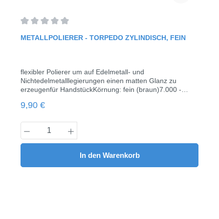
Durchschnittliche Bewertung von 0 von 5 Sternen
METALLPOLIERER - TORPEDO ZYLINDISCH, FEIN
flexibler Polierer um auf Edelmetall- und
Nichtedelmetalllegierungen einen matten Glanz zu
erzeugenfür HandstückKörnung: fein (braun)7.000 -
12.000 rpm (max. 20.000 rpm)Kopf Länge 16,0 mmØ
Regulärer Preis:
9,90 €
0505 Stück / Pack
Produkt Anzahl: Gib den gewünschten Wert
In den Warenkorb