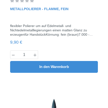
Durchschnittliche Bewertung von 0 von 5 Sternen
METALLPOLIERER - FLAMME, FEIN
flexibler Polierer um auf Edelmetall- und
Nichtedelmetalllegierungen einen matten Glanz zu
erzeugenfür HandstückKörnung: fein (braun)7.000 -
12.000 rpm (max. 20.000 rpm)Kopf Länge 18,0 mmØ
Regulärer Preis:
9,90 €
0555 Stück / Pack
Produkt Anzahl: Gib den gewünschten Wert
In den Warenkorb