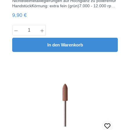
Nichtedelmetalllegierungen auf Hochglanz zu polierenfür
HandstückKörnung: extra fein (grün)7.000 - 12.000 rpm
(max. 20.000 rpm)Kopf Länge 16,0 mmØ 0505 Stück /
Regulärer Preis:
9,90 €
Pack
Produkt Anzahl: Gib den gewünschten Wert
In den Warenkorb