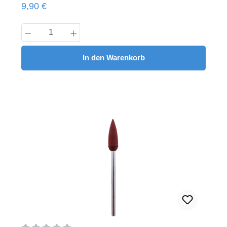
Regulärer Preis:
9,90 €
Pack
Produkt Anzahl: Gib den gewünschten Wert
In den Warenkorb