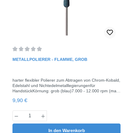
Durchschnittliche Bewertung von 0 von 5 Sternen
METALLPOLIERER - FLAMME, GROB
harter flexibler Polierer zum Abtragen von Chrom-Kobald,
Edelstahl und Nichtedelmetalllegierungenfür
HandstückKörnung: grob (blau)7.000 - 12.000 rpm (max.
20.000 rpm)Kopf Länge 18,0 mmØ 0555 Stück / Pack
Regulärer Preis:
9,90 €
Produkt Anzahl: Gib den gewünschten Wert
In den Warenkorb