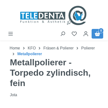
Zum Hauptinhalt springen
0
Home
KFO
Fräsen & Polierer
Polierer
Metallpolierer
Metallpolierer -
Torpedo zylindisch,
fein
Jota