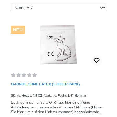
NEU
Durchschnittliche Bewertung von 0 von 5 Sternen
O-RINGE OHNE LATEX (5.000ER PACK)
Stärke:
Heavy, 4.5 OZ
|
Variante:
Fuchs 1/4", 6.4 mm
Es ändern sich unsere O-Ringe, hier eine kleine
Aufstellung zu unseren alten & neuen O-Ringen.(klicken
Sie hier, um auf den Link zu kommen)langanhaltende
Elastizität latexfrei leichte Identifizierung 50 Tüten á 100