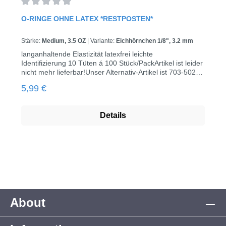
Durchschnittliche Bewertung von 0 von 5 Sternen
O-RINGE OHNE LATEX *RESTPOSTEN*
Stärke:
Medium, 3.5 OZ
|
Variante:
Eichhörnchen 1/8", 3.2 mm
langanhaltende Elastizität latexfrei leichte
Identifizierung 10 Tüten á 100 Stück/PackArtikel ist leider
nicht mehr lieferbar!Unser Alternativ-Artikel ist 703-502-
32 (O-Ringe ohne Latex (5.000er Pack)).
Regulärer Preis:
5,99 €
Details
About