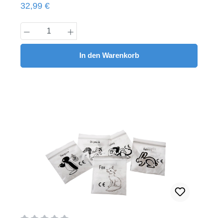
Regulärer Preis:
32,99 €
Stück/Pack
Produkt Anzahl: Gib den gewünschten Wert
In den Warenkorb