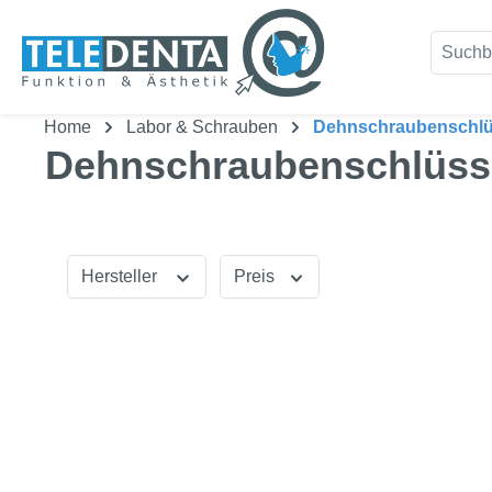
um Hauptinhalt springen
Zur Suche springen
Home
Labor & Schrauben
Dehnschraubenschlü
Dehnschraubenschlüss
Hersteller
Preis