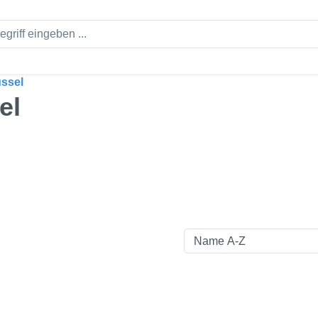
ssel
el