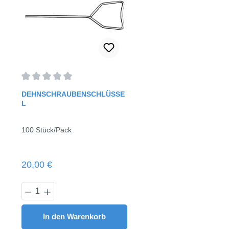
Durchschnittliche Bewertung von 0 von 5 Sternen
DEHNSCHRAUBENSCHLÜSSE
L
100 Stück/Pack
Regulärer Preis:
20,00 €
Produkt Anzahl: Gib den gewünschten 
In den Warenkorb