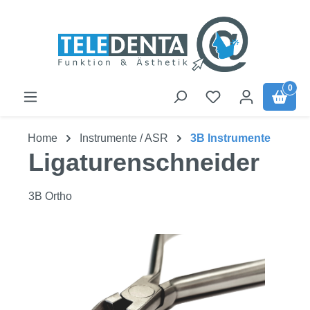
Zum Hauptinhalt springen
0
Home
Instrumente / ASR
3B Instrumente
Ligaturenschneider
3B Ortho
Bildergalerie überspringen