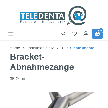
Zum Hauptinhalt springen
0
Home
Instrumente / ASR
3B Instrumente
Bracket-
Abnahmezange
3B Ortho
Bildergalerie überspringen