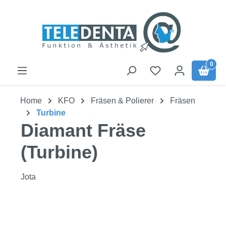
Zum Hauptinhalt springen
0
Home
KFO
Fräsen & Polierer
Fräsen
Turbine
Diamant Fräse
(Turbine)
Jota
Bildergalerie überspringen