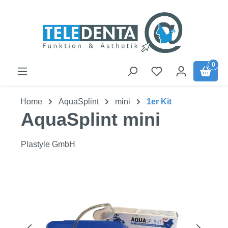
Zum Hauptinhalt springen
0
Home
AquaSplint
mini
1er Kit
AquaSplint mini
Plastyle GmbH
Bildergalerie überspringen