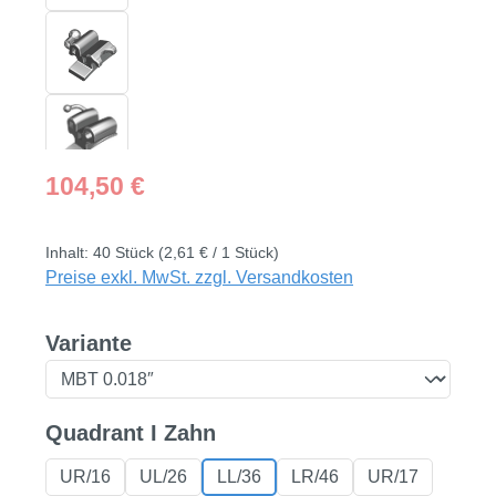
Regulärer Preis:
104,50 €
Inhalt:
40 Stück
(2,61 € / 1 Stück)
Preise exkl. MwSt. zzgl. Versandkosten
auswählen
Variante
auswählen
Quadrant I Zahn
UR/16
UL/26
LL/36
LR/46
UR/17