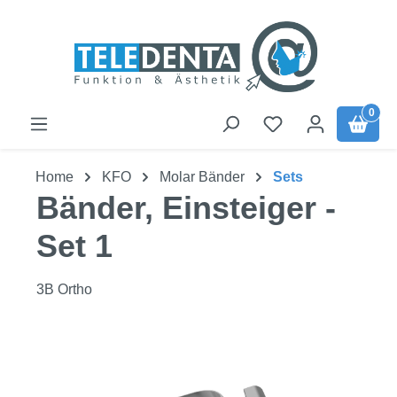
Zum Hauptinhalt springen
0
Home
KFO
Molar Bänder
Sets
Bänder, Einsteiger -
Set 1
3B Ortho
Bildergalerie überspringen