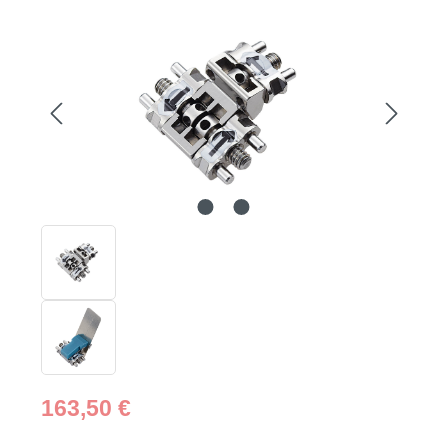
Bildergalerie überspringen
Regulärer Preis:
163,50 €