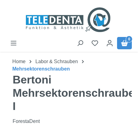
Zum Hauptinhalt springen
0
Home
Labor & Schrauben
Mehrsektorenschrauben
Bertoni
Mehrsektorenschraube
I
ForestaDent