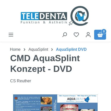
Zum Hauptinhalt springen
0
Home
AquaSplint
AquaSplint DVD
CMD AquaSplint
Konzept - DVD
CS Reuther
Bildergalerie überspringen