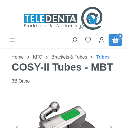
Zum Hauptinhalt springen
0
Home
KFO
Brackets & Tubes
Tubes
COSY-II Tubes - MBT
3B Ortho
Bildergalerie überspringen