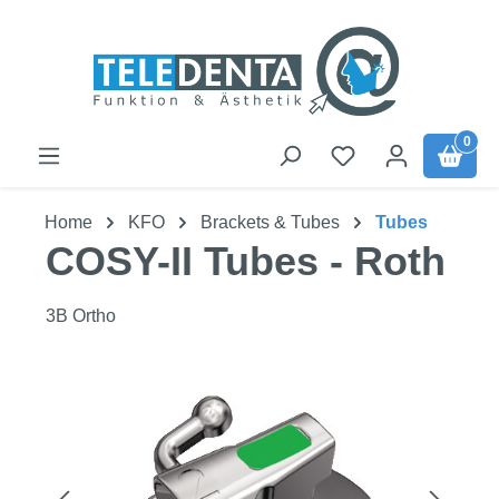
Zum Hauptinhalt springen
0
Home
KFO
Brackets & Tubes
Tubes
COSY-II Tubes - Roth
3B Ortho
Bildergalerie überspringen