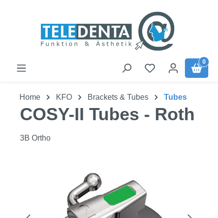
Zum Hauptinhalt springen
0
Home
KFO
Brackets & Tubes
Tubes
COSY-II Tubes - Roth
3B Ortho
Bildergalerie überspringen