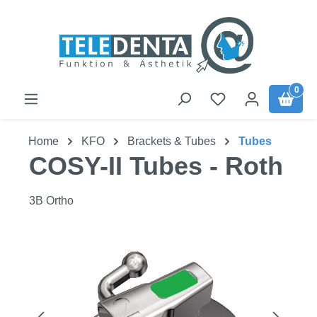
Zum Hauptinhalt springen
0
Home
KFO
Brackets & Tubes
Tubes
COSY-II Tubes - Roth
3B Ortho
Bildergalerie überspringen