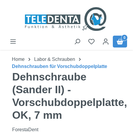
Zum Hauptinhalt springen
0
Home
Labor & Schrauben
Dehnschrauben für Vorschubdoppelplatte
Dehnschraube
(Sander II) -
Vorschubdoppelplatte,
OK, 7 mm
ForestaDent