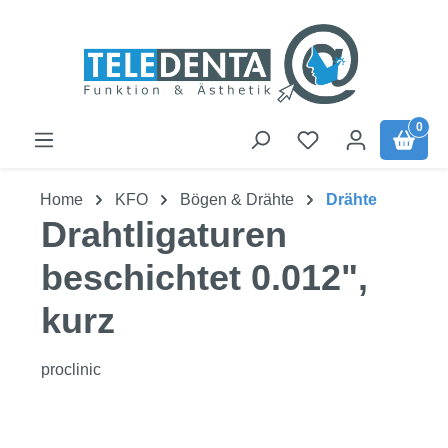
Zum Hauptinhalt springen
0
Home
KFO
Bögen & Drähte
Drähte
Drahtligaturen
beschichtet 0.012",
kurz
proclinic
Bildergalerie überspringen