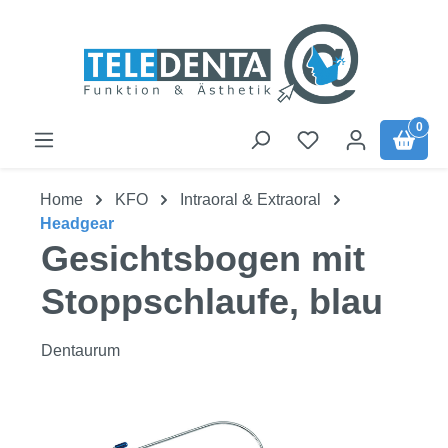
Zum Hauptinhalt springen
0
Home
KFO
Intraoral & Extraoral
Headgear
Gesichtsbogen mit
Stoppschlaufe, blau
Dentaurum
Bildergalerie überspringen