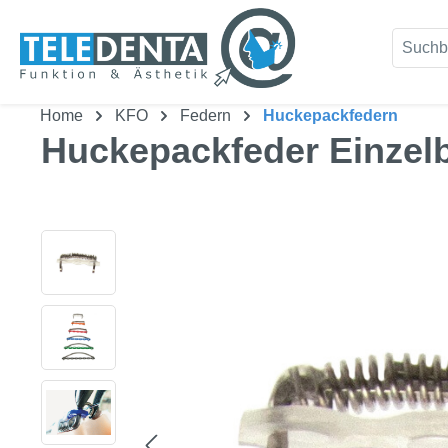
um Hauptinhalt springen
Zur Suche springen
Home
KFO
Federn
Huckepackfedern
Huckepackfeder Einzelb
Bildergalerie überspringen