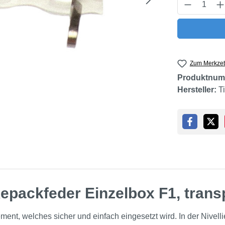
Produkt 
Zum Merkzet
Produktnum
Hersteller:
T
epackfeder Einzelbox F1, trans
nt, welches sicher und einfach eingesetzt wird. In der Nivellie