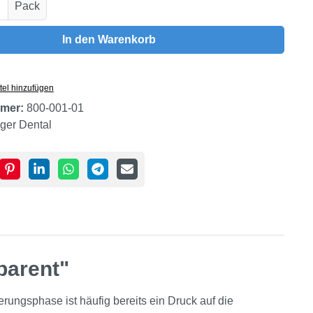
Anzahl: Gib den gewünschten Wert ein oder
Pack
In den Warenkorb
tel hinzufügen
mer:
800-001-01
iger Dental
parent"
rungsphase ist häufig bereits ein Druck auf die