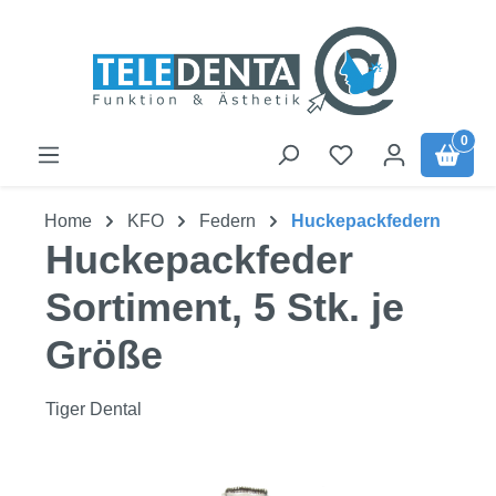
Zum Hauptinhalt springen
0
Home
KFO
Federn
Huckepackfedern
Huckepackfeder
Sortiment, 5 Stk. je
Größe
Tiger Dental
Bildergalerie überspringen