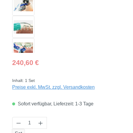
Regulärer Preis:
240,60 €
Inhalt:
1 Set
Preise exkl. MwSt. zzgl. Versandkosten
Sofort verfügbar, Lieferzeit: 1-3 Tage
Produkt Anzahl: Gib den gewünschten Wert