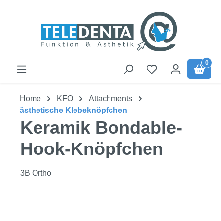
Zum Hauptinhalt springen
0
Home
KFO
Attachments
ästhetische Klebeknöpfchen
Keramik Bondable-
Hook-Knöpfchen
3B Ortho
Bildergalerie überspringen