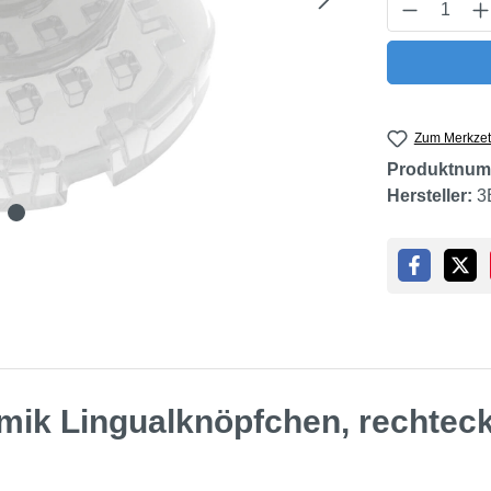
Produkt 
Zum Merkzet
Produktnum
Hersteller:
3
mik Lingualknöpfchen, rechteck