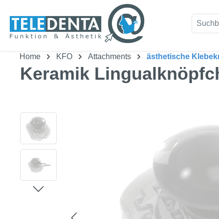
um Hauptinhalt springen
Zur Suche springen
Home
KFO
Attachments
ästhetische Klebe
Keramik Lingualknöpfch
Bildergalerie überspringen