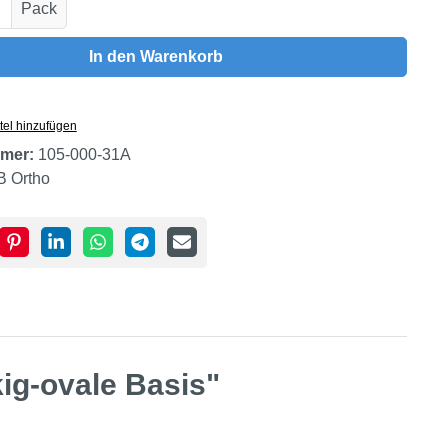
Anzahl: Gib den gewünschten Wert ein oder
Pack
In den Warenkorb
tel hinzufügen
mer:
105-000-31A
B Ortho
ig-ovale Basis"