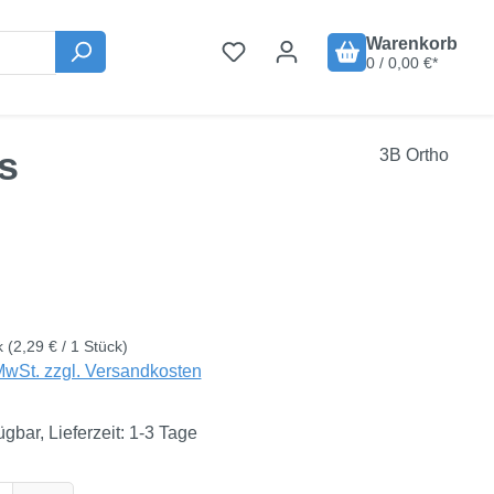
Warenkorb
0 / 0,00 €*
s
3B Ortho
is:
€
k
(2,29 € / 1 Stück)
MwSt. zzgl. Versandkosten
ügbar, Lieferzeit: 1-3 Tage