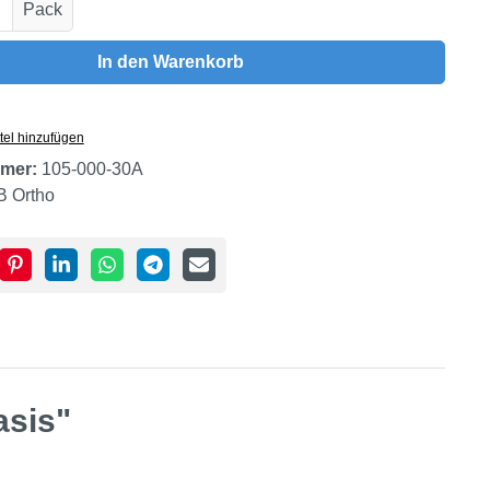
Anzahl: Gib den gewünschten Wert ein oder
Pack
In den Warenkorb
tel hinzufügen
mer:
105-000-30A
B Ortho
asis"