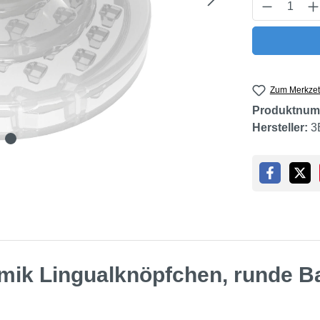
Produkt 
Zum Merkzet
Produktnum
Hersteller:
3
mik Lingualknöpfchen, runde B