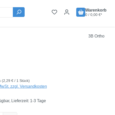
Warenkorb
0 / 0,00 €*
3B Ortho
is:
€
k
(2,29 € / 1 Stück)
MwSt. zzgl. Versandkosten
ügbar, Lieferzeit: 1-3 Tage