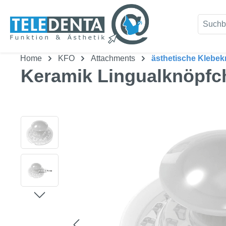
um Hauptinhalt springen
Zur Suche springen
Home
KFO
Attachments
ästhetische Klebe
Keramik Lingualknöpfc
Bildergalerie überspringen