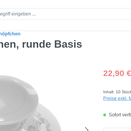
knöpfchen
hen, runde Basis
Regulärer Pre
22,90 
Inhalt:
10 Stüc
Preise exkl. 
Sofort verf