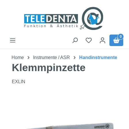
Zum Hauptinhalt springen
0
Home
Instrumente / ASR
Handinstrumente
Klemmpinzette
EXLIN
Bildergalerie überspringen