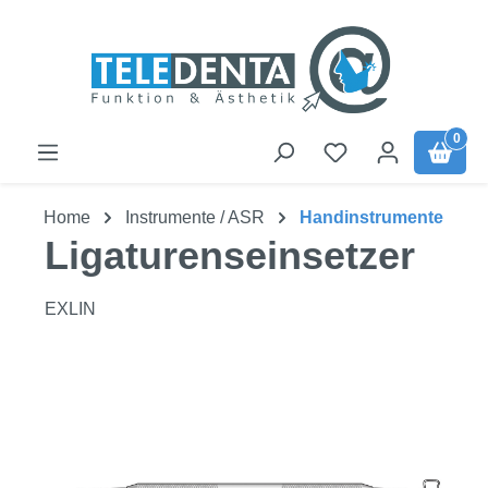
Zum Hauptinhalt springen
0
Home
Instrumente / ASR
Handinstrumente
Ligaturenseinsetzer
EXLIN
Bildergalerie überspringen