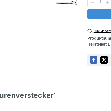
Produkt 
Zum Merkzet
Produktnum
Hersteller:
E
turenverstecker"