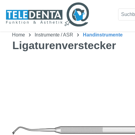
um Hauptinhalt springen
Zur Suche springen
Home
Instrumente / ASR
Handinstrumente
Ligaturenverstecker
Bildergalerie überspringen