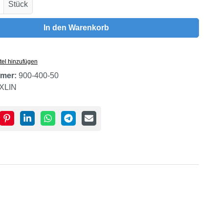
Anzahl: Gib den gewünschten Wert ein oder
Stück
In den Warenkorb
tel hinzufügen
mer:
900-400-50
XLIN