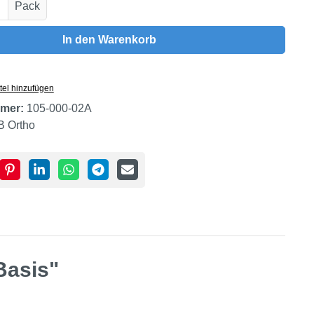
Anzahl: Gib den gewünschten Wert ein oder
Pack
In den Warenkorb
tel hinzufügen
mer:
105-000-02A
B Ortho
Basis"