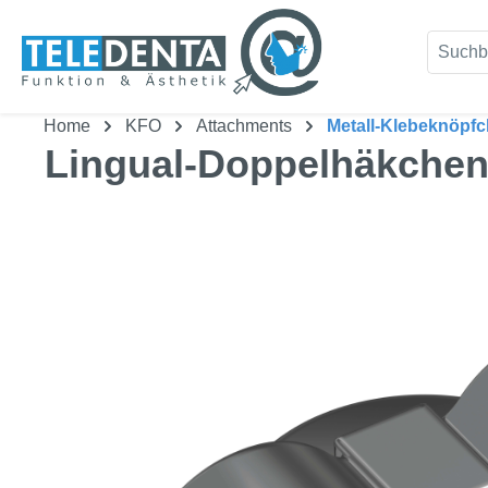
um Hauptinhalt springen
Zur Suche springen
Home
KFO
Attachments
Metall-Klebeknöpf
Lingual-Doppelhäkchen,
Bildergalerie überspringen