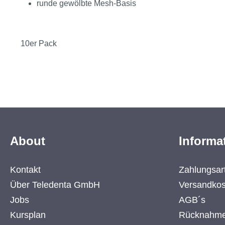
runde gewölbte Mesh-Basis
10er Pack
About
Informa
Kontakt
Zahlungsar
Über Teledenta GmbH
Versandkos
Jobs
AGB´s
Kursplan
Rücknahme