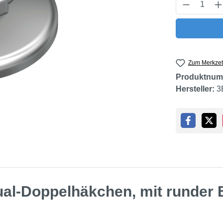
Produkt 
Zum Merkzet
Produktnum
Hersteller:
3
ual-Doppelhäkchen, mit runder 