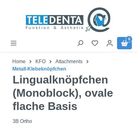
Zum Hauptinhalt springen
0
Home
KFO
Attachments
Metall-Klebeknöpfchen
Lingualknöpfchen
(Monoblock), ovale
flache Basis
3B Ortho