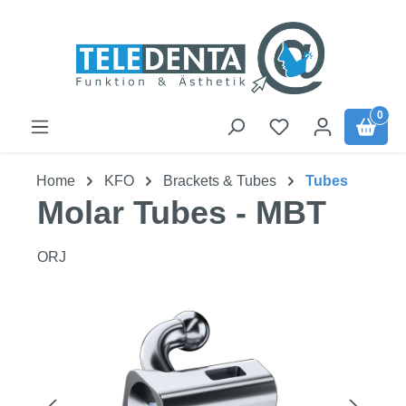
Zum Hauptinhalt springen
0
Home
KFO
Brackets & Tubes
Tubes
Molar Tubes - MBT
ORJ
Bildergalerie überspringen